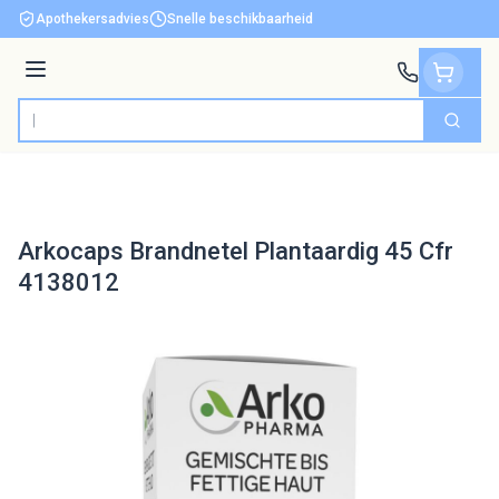
Ga naar de inhoud
Apothekersadvies
Snelle beschikbaarheid
Menu
Zoek
Product, merk, categorie...
Arkocaps Brandnetel Plantaardig 45 Cfr
4138012