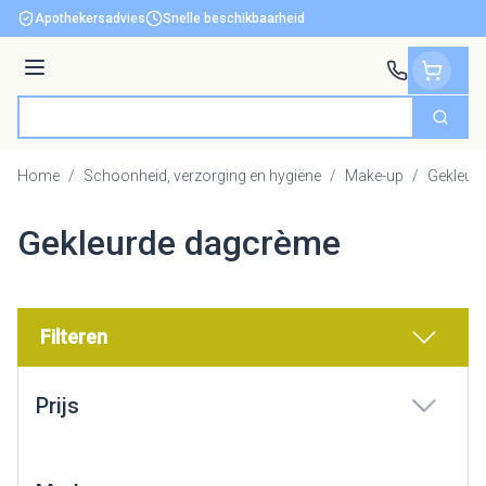
Ga naar de inhoud
Apothekersadvies
Snelle beschikbaarheid
Menu
Zoek
Product, merk, categorie...
Home
/
Schoonheid, verzorging en hygiëne
/
Make-up
/
Gekleur
Gekleurde dagcrème
Filteren
Doorgaan naar productlijst
Prijs
filter