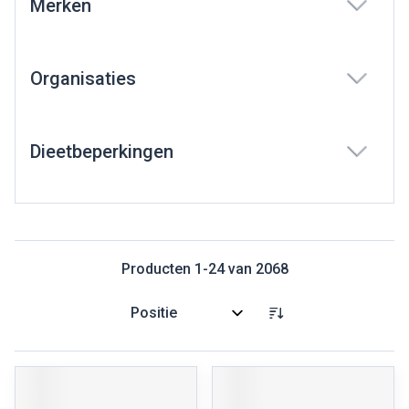
Merken
filter
Organisaties
filter
Dieetbeperkingen
filter
Producten
1
-
24
van
2068
Sorteer op: