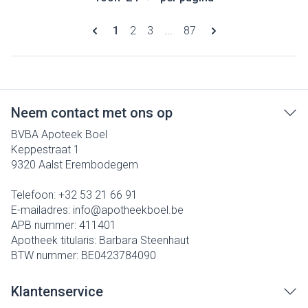
Pagina's
U lees momenteel pagina
Pagina
Pagina
Pagina
1
2
3
...
87
Neem contact met ons op
BVBA Apoteek Boel
Keppestraat 1
9320
Aalst Erembodegem
Telefoon:
+32 53 21 66 91
E-mailadres:
info@
apotheekboel.be
APB nummer:
411401
Apotheek titularis:
Barbara Steenhaut
BTW nummer:
BE0423784090
Klantenservice