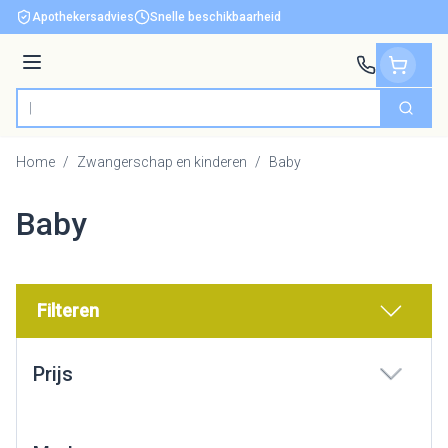
Ga naar de inhoud
Apothekersadvies
Snelle beschikbaarheid
Menu
Zoek
Product, merk, categorie...
Home
/
Zwangerschap en kinderen
/
Baby
Baby
Filteren
Doorgaan naar productlijst
Prijs
filter