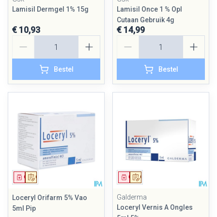
Lamisil Dermgel 1% 15g
Lamisil Once 1 % Opl
Cutaan Gebruik 4g
€ 10,93
€ 14,99
Aantal
Aantal
Bestel
Bestel
Geneesmiddel
Op voorschrift
Geneesmiddel
Op voorschrift
Galderma
Loceryl Orifarm 5% Vao
Loceryl Vernis A Ongles
5ml Pip