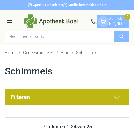
Dia 1 van 1
Ga naar de inhoud
Apothekersadvies
Snelle beschikbaarheid
0
0 artikelen
Menu
€ 0,00
M
Zoek
Product, merk, categorie...
Home
/
Geneesmiddelen
/
Huid
/
Schimmels
Schimmels
Filteren
Producten
1
-
24
van
25