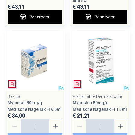
5ml 5%
€ 43,11
€ 43,11
Reserveer
Reserveer
Geneesmiddel
Geneesmiddel
Biorga
Pierre Fabre Dermatologie
Myconail 80mg/g
Mycosten 80mg/g
Medische Nagellak Fl 6,6ml
Medische Nagellak Fl 1 3ml
€ 34,00
€ 21,21
Aantal
Aantal