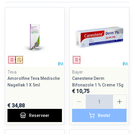
Geneesmiddel
Op voorschrift
Geneesmiddel
Teva
Bayer
Amorolfine Teva Medische
Canestene Derm
Nagellak 1 X 5ml
Bifonazole 1 % Creme 15g
€ 10,75
Aantal
€ 34,88
Reserveer
Bestel