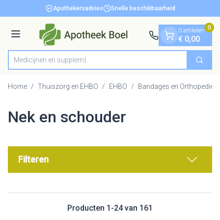
Dia 1 van 1
Ga naar de inhoud
Apothekersadvies
Snelle beschikbaarheid
0
0 artikelen
Menu
€ 0,00
Me
Zoek
Product, merk, categorie...
Home
/
Thuiszorg en EHBO
/
EHBO
/
Bandages en Orthopedie -
Nek en schouder
Filteren
Producten
1
-
24
van
161