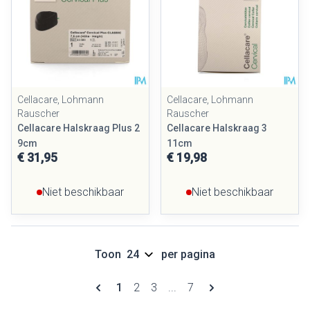
Cellacare, Lohmann
Cellacare, Lohmann
Rauscher
Rauscher
Cellacare Halskraag Plus 2
Cellacare Halskraag 3
9cm
11cm
€ 31,95
€ 19,98
Niet beschikbaar
Niet beschikbaar
Toon
per pagina
Pagina's
U lees momenteel pagina
Pagina
Pagina
Pagina
1
2
3
...
7