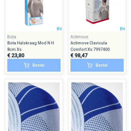
Bota
Actimove
Bota Halskraag Mod N H
Actimove Clavicula
8cm Xs
Comfort Xs 7997400
€ 23,80
€ 98,47
Bestel
Bestel