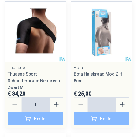
Thuasne
Bota
Thuasne Sport
Bota Halskraag Mod Z H
Schouderbrace Neopreen
8cm l
Zwart M
€ 34,20
€ 25,30
Aantal
Aantal
Bestel
Bestel