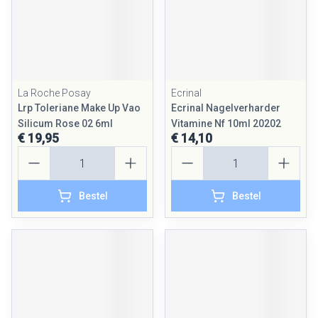
La Roche Posay
Ecrinal
Lrp Toleriane Make Up Vao
Ecrinal Nagelverharder
Silicum Rose 02 6ml
Vitamine Nf 10ml 20202
€ 19,95
€ 14,10
Aantal
Aantal
Bestel
Bestel