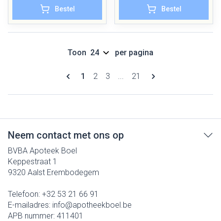
Bestel
Bestel
Toon
per pagina
Pagina's
U lees momenteel pagina
Pagina
Pagina
Pagina
1
2
3
...
21
Neem contact met ons op
BVBA Apoteek Boel
Keppestraat 1
9320
Aalst Erembodegem
Telefoon:
+32 53 21 66 91
E-mailadres:
info@
apotheekboel.be
APB nummer:
411401