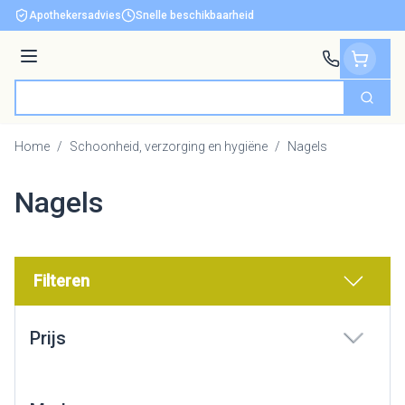
Ga naar de inhoud
Apothekersadvies
Snelle beschikbaarheid
Menu
Zoek
Product, merk, categorie...
Home
/
Schoonheid, verzorging en hygiëne
/
Nagels
Nagels
Filteren
Doorgaan naar productlijst
Prijs
filter