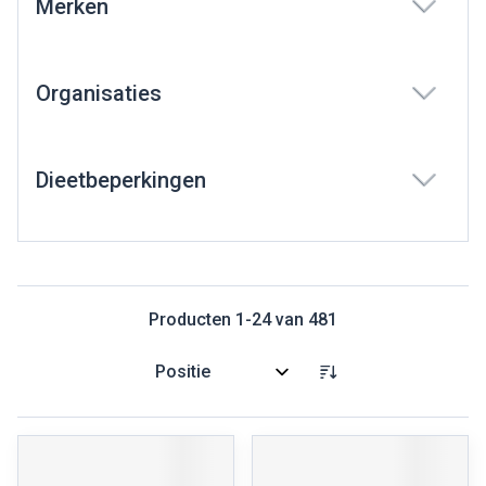
Merken
filter
Organisaties
filter
Dieetbeperkingen
filter
Producten
1
-
24
van
481
Sorteer op: