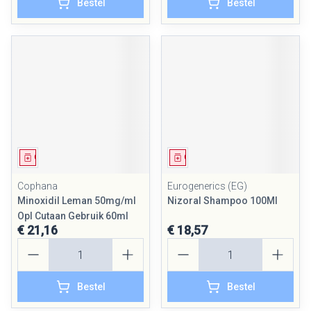
Bestel
Bestel
Geneesmiddel
Geneesmiddel
Cophana
Eurogenerics (EG)
Minoxidil Leman 50mg/ml
Nizoral Shampoo 100Ml
Opl Cutaan Gebruik 60ml
€ 21,16
€ 18,57
Aantal
Aantal
Bestel
Bestel