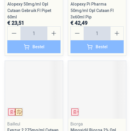
Alopexy 50mg/ml Opl
Alopexy Pi Pharma
Cutaan Gebruik Fl Pipet
50mg/ml Opl Cutaan Fl
60ml
3x60ml Pip
€ 23,51
€ 42,49
Aantal
Aantal
Bestel
Bestel
Geneesmiddel
Op voorschrift
Geneesmiddel
Bailleul
Biorga
Fynzur 2,275mg/ml Cutaan
Minoxidil Biorga 2% Opl