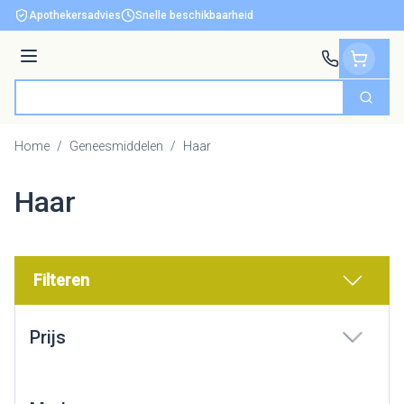
Ga naar de inhoud
Apothekersadvies
Snelle beschikbaarheid
Menu
Zoek
Product, merk, categorie...
Home
/
Geneesmiddelen
/
Haar
Haar
Filteren
Doorgaan naar productlijst
Prijs
filter