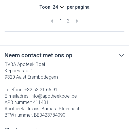
Toon
per pagina
Pagina's
U lees momenteel pagina
Pagina
1
2
Neem contact met ons op
BVBA Apoteek Boel
Keppestraat 1
9320
Aalst Erembodegem
Telefoon:
+32 53 21 66 91
E-mailadres:
info@
apotheekboel.be
APB nummer:
411401
Apotheek titularis:
Barbara Steenhaut
BTW nummer:
BE0423784090