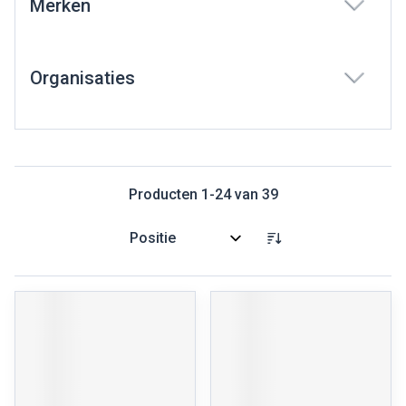
Merken
filter
Organisaties
filter
Producten
1
-
24
van
39
Sorteer op: