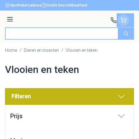
Ga naar de inhoud
Apothekersadvies
Snelle beschikbaarheid
Menu
Zoek
Product, merk, categorie...
Home
/
Dieren en insecten
/
Vlooien en teken
Vlooien en teken
Filteren
Doorgaan naar productlijst
Prijs
filter