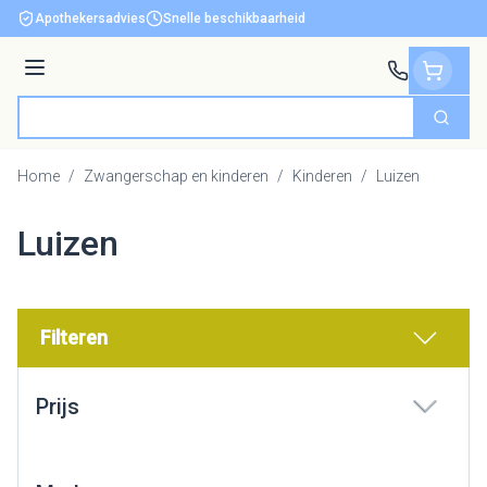
Ga naar de inhoud
Apothekersadvies
Snelle beschikbaarheid
Menu
Zoek
Product, merk, categorie...
Home
/
Zwangerschap en kinderen
/
Kinderen
/
Luizen
Luizen
Filteren
Doorgaan naar productlijst
Prijs
filter