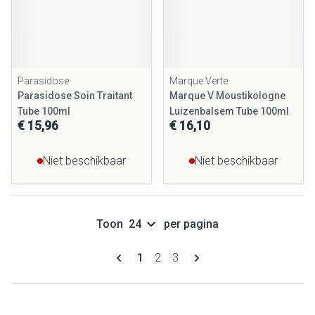
Parasidose
Marque Verte
Parasidose Soin Traitant
Marque V Moustikologne
Tube 100ml
Luizenbalsem Tube 100ml
€ 15,96
€ 16,10
Niet beschikbaar
Niet beschikbaar
Toon
per pagina
Pagina's
U lees momenteel pagina
Pagina
Pagina
1
2
3