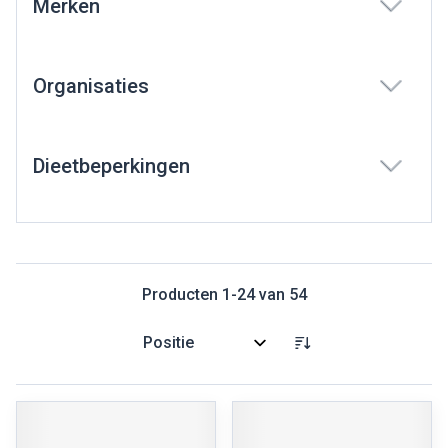
Merken
filter
Organisaties
filter
Dieetbeperkingen
filter
Producten
1
-
24
van
54
Sorteer op: