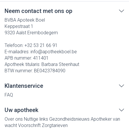
Neem contact met ons op
BVBA Apoteek Boel
Keppestraat 1
9320
Aalst Erembodegem
Telefoon:
+32 53 21 66 91
E-mailadres:
info@
apotheekboel.be
APB nummer:
411401
Apotheek titularis:
Barbara Steenhaut
BTW nummer:
BE0423784090
Klantenservice
FAQ
Uw apotheek
Over ons
Nuttige links
Gezondheidsnieuws
Apotheker van
wacht
Voorschrift
Zorgtarieven