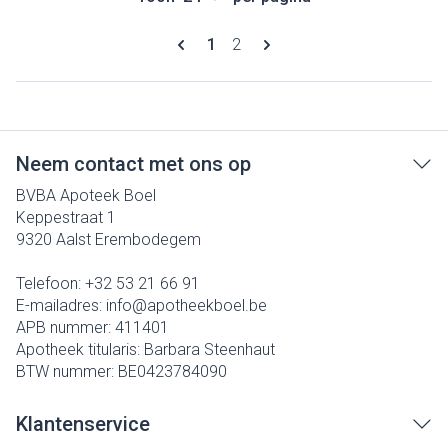
Pagina's
U lees momenteel pagina
Pagina
1
2
Neem contact met ons op
BVBA Apoteek Boel
Keppestraat 1
9320
Aalst Erembodegem
Telefoon:
+32 53 21 66 91
E-mailadres:
info@
apotheekboel.be
APB nummer:
411401
Apotheek titularis:
Barbara Steenhaut
BTW nummer:
BE0423784090
Klantenservice