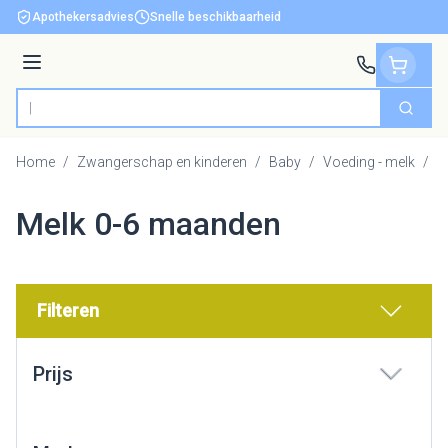
Ga naar de inhoud
Apothekersadvies
Snelle beschikbaarheid
Menu
Zoek
Product, merk, categorie...
Home
/
Zwangerschap en kinderen
/
Baby
/
Voeding - melk
/
M
Melk 0-6 maanden
Filteren
Doorgaan naar productlijst
Prijs
filter