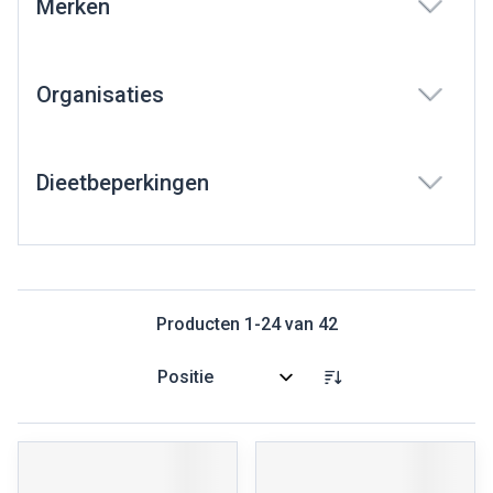
Merken
filter
Organisaties
filter
Dieetbeperkingen
filter
Producten
1
-
24
van
42
Sorteer op: