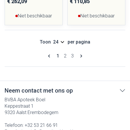
€ 262,09
€ 110,85
Niet beschikbaar
Niet beschikbaar
Toon
per pagina
Pagina's
U lees momenteel pagina
Pagina
Pagina
1
2
3
Neem contact met ons op
BVBA Apoteek Boel
Keppestraat 1
9320
Aalst Erembodegem
Telefoon:
+32 53 21 66 91