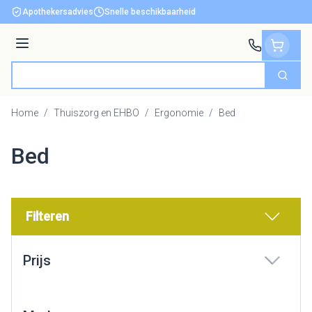
Ga naar de inhoud
Apothekersadvies
Snelle beschikbaarheid
Menu
Zoek
Product, merk, categorie...
Home
/
Thuiszorg en EHBO
/
Ergonomie
/
Bed
Bed
Filteren
Doorgaan naar productlijst
Prijs
filter