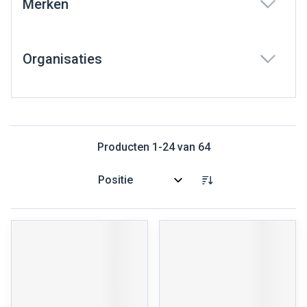
Merken
filter
Organisaties
filter
Producten
1
-
24
van
64
Sorteer op: