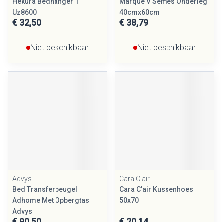
Hekura Bedhanger 1
Marque V Semes Onderleg
Uz8600
40cmx60cm
€ 32,50
€ 38,79
Niet beschikbaar
Niet beschikbaar
Advys
Cara C'air
Bed Transferbeugel
Cara C'air Kussenhoes
Adhome Met Opbergtas
50x70
Advys
€ 90,50
€ 20,14