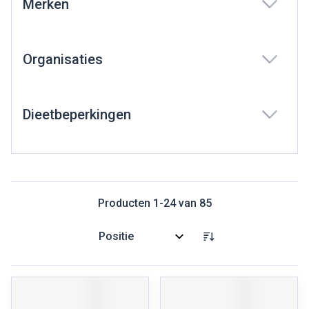
Merken
filter
Organisaties
filter
Dieetbeperkingen
filter
Producten
1
-
24
van
85
Sorteer op: