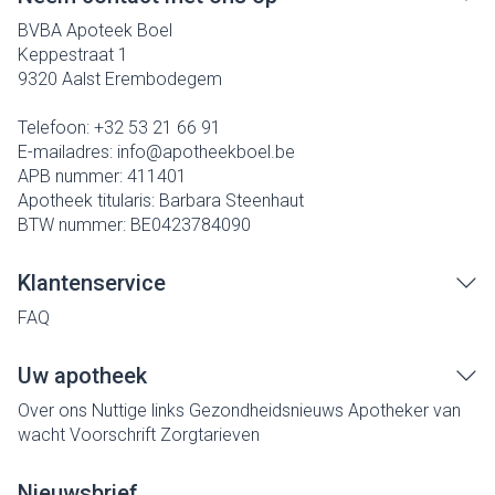
BVBA Apoteek Boel
Keppestraat 1
9320
Aalst Erembodegem
Telefoon:
+32 53 21 66 91
E-mailadres:
info@
apotheekboel.be
APB nummer:
411401
Apotheek titularis:
Barbara Steenhaut
BTW nummer:
BE0423784090
Klantenservice
FAQ
Uw apotheek
Over ons
Nuttige links
Gezondheidsnieuws
Apotheker van
wacht
Voorschrift
Zorgtarieven
Nieuwsbrief