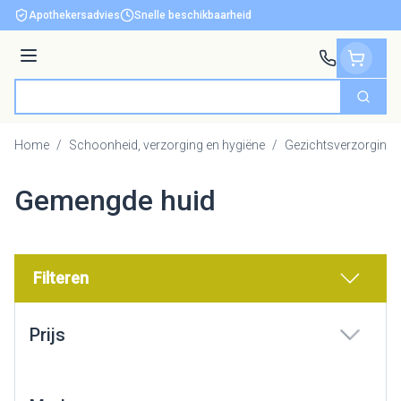
Ga naar de inhoud
Apothekersadvies
Snelle beschikbaarheid
Menu
Zoek
Product, merk, categorie...
Home
/
Schoonheid, verzorging en hygiëne
/
Gezichtsverzorging
Gemengde huid
Filteren
Doorgaan naar productlijst
Prijs
filter