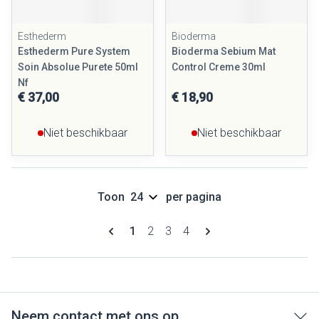
Esthederm
Bioderma
Esthederm Pure System
Bioderma Sebium Mat
Soin Absolue Purete 50ml
Control Creme 30ml
Nf
€ 37,00
€ 18,90
Niet beschikbaar
Niet beschikbaar
Toon
per pagina
Pagina's
U lees momenteel pagina
Pagina
Pagina
Pagina
1
2
3
4
Neem contact met ons op