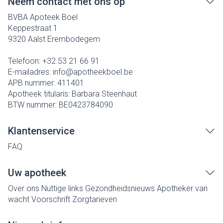
Neem contact met ons op
BVBA Apoteek Boel
Keppestraat 1
9320
Aalst Erembodegem
Telefoon:
+32 53 21 66 91
E-mailadres:
info@
apotheekboel.be
APB nummer:
411401
Apotheek titularis:
Barbara Steenhaut
BTW nummer:
BE0423784090
Klantenservice
FAQ
Uw apotheek
Over ons
Nuttige links
Gezondheidsnieuws
Apotheker van
wacht
Voorschrift
Zorgtarieven