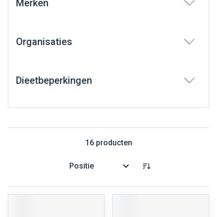
Merken
filter
Organisaties
filter
Dieetbeperkingen
filter
16
producten
Sorteer op: