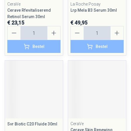
CeraVe
La Roche Posay
Cerave Rfevitaliserend
Lrp Mela B3 Serum 30ml
Retinol Serum 30ml
€ 23,15
€ 49,95
Aantal
Aantal
Bestel
Bestel
CeraVe
Svr Biotic C20 Fluide 30ml
Cerave Skin Renewing