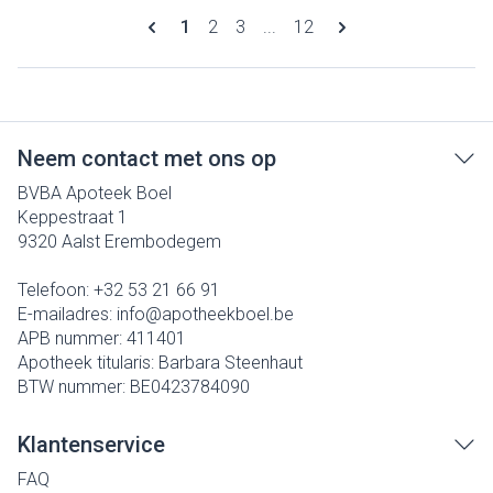
Pagina's
U lees momenteel pagina
Pagina
Pagina
Pagina
1
2
3
...
12
Neem contact met ons op
BVBA Apoteek Boel
Keppestraat 1
9320
Aalst Erembodegem
Telefoon:
+32 53 21 66 91
E-mailadres:
info@
apotheekboel.be
APB nummer:
411401
Apotheek titularis:
Barbara Steenhaut
BTW nummer:
BE0423784090
Klantenservice
FAQ