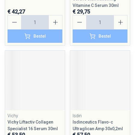
Vitamine C Serum 30ml
€ 42,27
€ 29,75
Aantal
Aantal
Bestel
Bestel
Vichy
Isdin
Vichy Liftactiv Collagen
Isdinceutics Flavo-c
Specialist 16 Serum 30ml
Ultraglican Amp 30x0,2ml
€ 53,50
€ 57,50