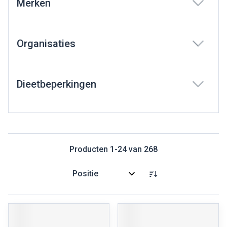
Merken
filter
Organisaties
filter
Dieetbeperkingen
filter
Producten
1
-
24
van
268
Sorteer op: