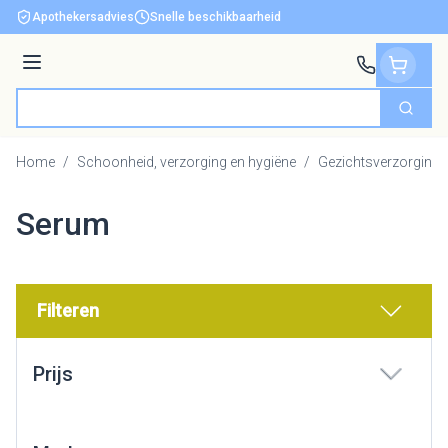
Ga naar de inhoud
Apothekersadvies
Snelle beschikbaarheid
Menu
Zoek
Product, merk, categorie...
Home
/
Schoonheid, verzorging en hygiëne
/
Gezichtsverzorging
Serum
Filteren
Doorgaan naar productlijst
Prijs
filter