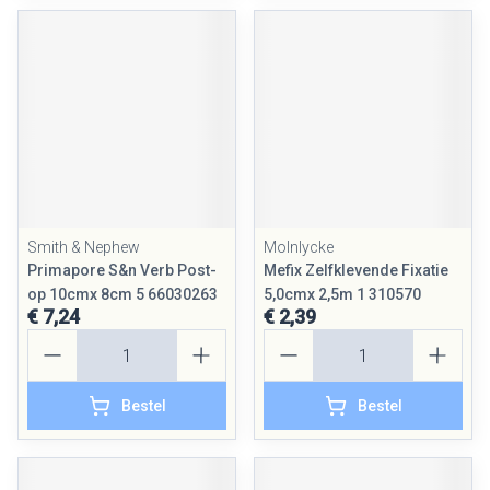
Smith & Nephew
Molnlycke
Primapore S&n Verb Post-
Mefix Zelfklevende Fixatie
op 10cmx 8cm 5 66030263
5,0cmx 2,5m 1 310570
€ 7,24
€ 2,39
Aantal
Aantal
Bestel
Bestel