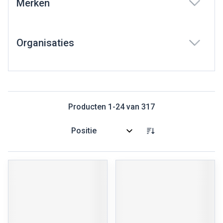
Merken
filter
Organisaties
filter
Producten
1
-
24
van
317
Sorteer op: