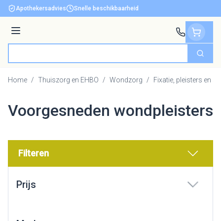
Ga naar de inhoud
Apothekersadvies
Snelle beschikbaarheid
Menu
Zoek
Product, merk, categorie...
Home
/
Thuiszorg en EHBO
/
Wondzorg
/
Fixatie, pleisters en s
Voorgesneden wondpleisters
Filteren
Doorgaan naar productlijst
Prijs
filter