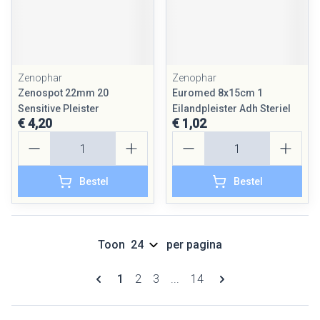
Zenophar
Zenophar
Zenospot 22mm 20
Euromed 8x15cm 1
Sensitive Pleister
Eilandpleister Adh Steriel
€ 4,20
€ 1,02
Aantal
Aantal
Bestel
Bestel
Toon
per pagina
Pagina's
U lees momenteel pagina
Pagina
Pagina
Pagina
1
2
3
...
14