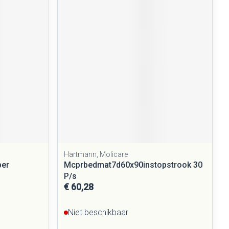
Hartmann, Molicare
per
Mcprbedmat7d60x90instopstrook 30
P/s
€ 60,28
Niet beschikbaar