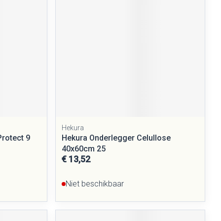
rende
Parfums en
geurproducten
Hekura
Protect 9
Hekura Onderlegger Celullose
CBD
40x60cm 25
€ 13,52
Niet beschikbaar