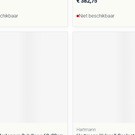
€ 382,75
schikbaar
Niet beschikbaar
Hartmann