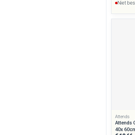
Niet be
Attends
Attends 
40x 60c