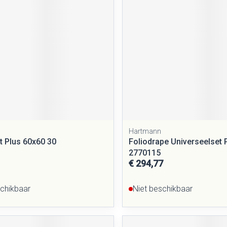
rging
Supplementen
Insectenwe
middelen
ssen
 geïrriteerde
Hartmann
ct Plus 60x60 30
Foliodrape Universeelset 
Zelfbruiner
Scheren
2770115
€ 294,77
schikbaar
Niet beschikbaar