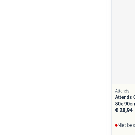
Attends
Attends 
80x 90c
€ 28,94
Niet be