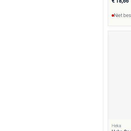
€ 18,66
Niet be
Heka