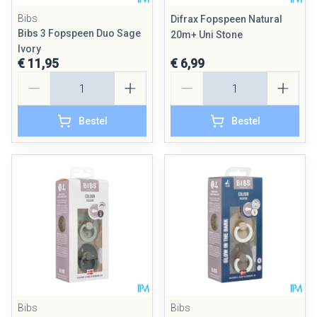
Bibs
Difrax Fopspeen Natural
Bibs 3 Fopspeen Duo Sage
20m+ Uni Stone
Ivory
€ 11,95
€ 6,99
Aantal
Aantal
Bestel
Bestel
Bibs
Bibs