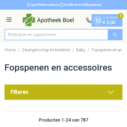
Dia 1 van 1
Ga naar de inhoud
Apothekersadvies
Snelle beschikbaarheid
0
0 artikelen
Menu
€ 0,00
Medi
Zoek
Product, merk, categorie...
Home
/
Zwangerschap en kinderen
/
Baby
/
Fopspenen en acce
Fopspenen en accessoires
Filteren
Producten
1
-
24
van
787