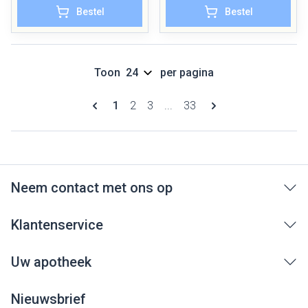
Bestel
Bestel
Toon
per pagina
Pagina's
U lees momenteel pagina
Pagina
Pagina
Pagina
1
2
3
...
33
Neem contact met ons op
Klantenservice
Uw apotheek
Nieuwsbrief