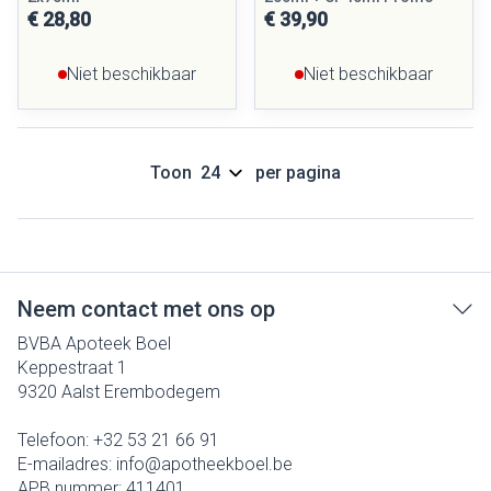
€ 28,80
€ 39,90
Niet beschikbaar
Niet beschikbaar
Toon
per pagina
Neem contact met ons op
BVBA Apoteek Boel
Keppestraat 1
9320
Aalst Erembodegem
Telefoon:
+32 53 21 66 91
E-mailadres:
info@
apotheekboel.be
APB nummer:
411401