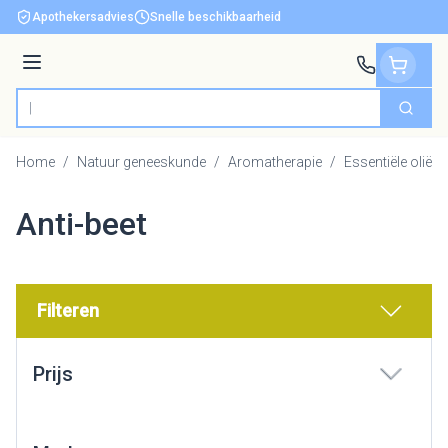
Ga naar de inhoud
Apothekersadvies
Snelle beschikbaarheid
Menu
Zoek
Product, merk, categorie...
Home
/
Natuur geneeskunde
/
Aromatherapie
/
Essentiële oliën
Anti-beet
Filteren
Doorgaan naar productlijst
Prijs
filter