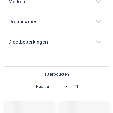
Merken
filter
Organisaties
filter
Dieetbeperkingen
filter
10
producten
Sorteer op: