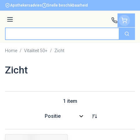
Ga naar de inhoud
Apothekersadvies
Snelle beschikbaarheid
Menu
Zoek
Product, merk, categorie...
Home
/
Vitaliteit 50+
/
Zicht
Zicht
1
item
Sorteer op: