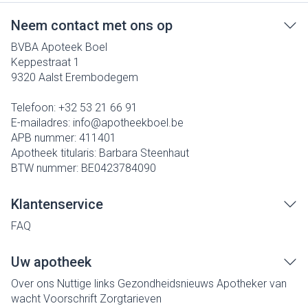
Neem contact met ons op
BVBA Apoteek Boel
Keppestraat 1
9320
Aalst Erembodegem
Telefoon:
+32 53 21 66 91
E-mailadres:
info@
apotheekboel.be
APB nummer:
411401
Apotheek titularis:
Barbara Steenhaut
BTW nummer:
BE0423784090
Klantenservice
FAQ
Uw apotheek
Over ons
Nuttige links
Gezondheidsnieuws
Apotheker van
wacht
Voorschrift
Zorgtarieven