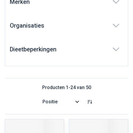
Merken
filter
Organisaties
filter
Dieetbeperkingen
filter
Producten
1
-
24
van
50
Sorteer op: