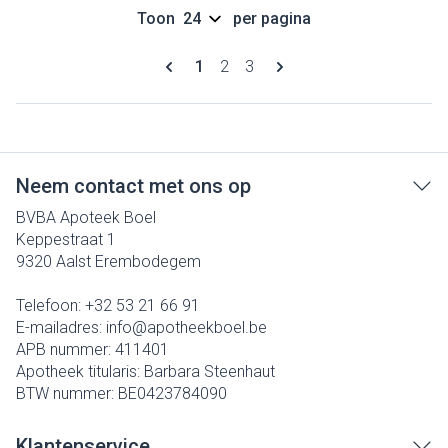
Toon
per pagina
Pagina's
U lees momenteel pagina
Pagina
Pagina
1
2
3
Neem contact met ons op
BVBA Apoteek Boel
Keppestraat 1
9320
Aalst Erembodegem
Telefoon:
+32 53 21 66 91
E-mailadres:
info@
apotheekboel.be
APB nummer:
411401
Apotheek titularis:
Barbara Steenhaut
BTW nummer:
BE0423784090
Klantenservice