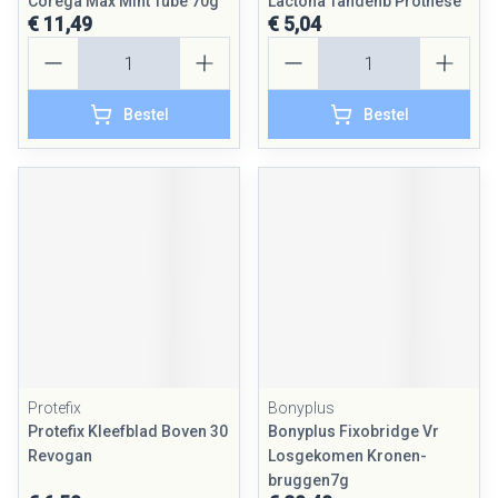
Corega Max Mint Tube 70g
Lactona Tandenb Prothese
€ 11,49
€ 5,04
Aantal
Aantal
Bestel
Bestel
Protefix
Bonyplus
Protefix Kleefblad Boven 30
Bonyplus Fixobridge Vr
Revogan
Losgekomen Kronen-
bruggen7g