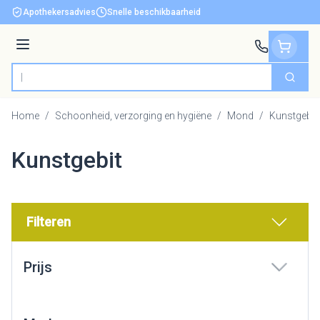
Ga naar de inhoud
Apothekersadvies
Snelle beschikbaarheid
Menu
Zoek
Product, merk, categorie...
Home
/
Schoonheid, verzorging en hygiëne
/
Mond
/
Kunstgebit
Kunstgebit
Filteren
Doorgaan naar productlijst
Prijs
filter