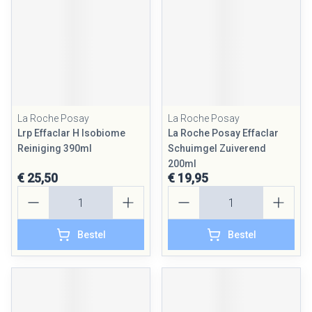
La Roche Posay
La Roche Posay
Lrp Effaclar H Isobiome
La Roche Posay Effaclar
Reiniging 390ml
Schuimgel Zuiverend
200ml
€ 25,50
€ 19,95
Aantal
Aantal
Bestel
Bestel