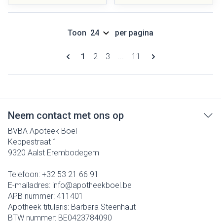
Toon
per pagina
Pagina's
U lees momenteel pagina
Pagina
Pagina
Pagina
1
2
3
...
11
Neem contact met ons op
BVBA Apoteek Boel
Keppestraat 1
9320
Aalst Erembodegem
Telefoon:
+32 53 21 66 91
E-mailadres:
info@
apotheekboel.be
APB nummer:
411401
Apotheek titularis:
Barbara Steenhaut
BTW nummer:
BE0423784090