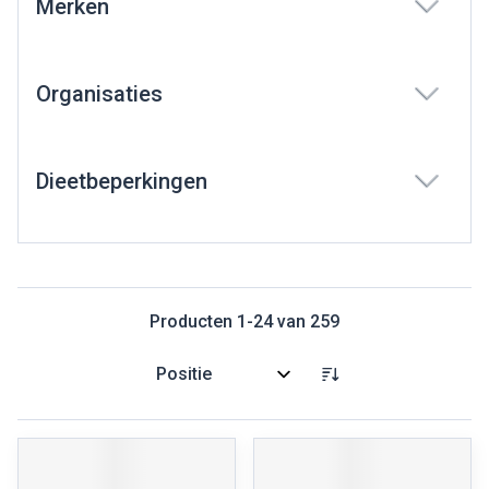
Merken
filter
Organisaties
filter
Dieetbeperkingen
filter
Producten
1
-
24
van
259
Sorteer op: