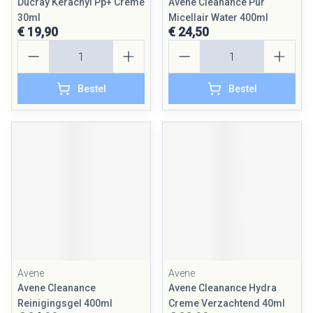
Ducray Keracnyl Pp+ Creme
Avene Cleanance Pur
30ml
Micellair Water 400ml
€ 19,90
€ 24,50
Aantal
Aantal
Bestel
Bestel
Avene
Avene
Avene Cleanance
Avene Cleanance Hydra
Reinigingsgel 400ml
Creme Verzachtend 40ml