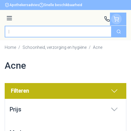
Ga naar de inhoud
Apothekersadvies
Snelle beschikbaarheid
Menu
Zoek
Product, merk, categorie...
Home
/
Schoonheid, verzorging en hygiëne
/
Acne
Acne
Filteren
Doorgaan naar productlijst
Prijs
filter