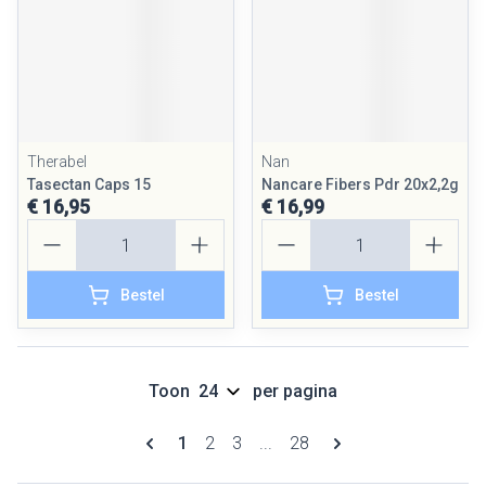
Therabel
Nan
Tasectan Caps 15
Nancare Fibers Pdr 20x2,2g
€ 16,95
€ 16,99
Aantal
Aantal
Bestel
Bestel
Toon
per pagina
Pagina's
U lees momenteel pagina
Pagina
Pagina
Pagina
1
2
3
...
28