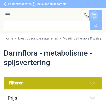
Ga naar de inhoud
Apothekersadvies
Snelle beschikbaarheid
Menu
Zoek
Product, merk, categorie...
Home
/
Dieet, voeding en vitamines
/
Voedingstherapie & welzijn
/
Darmflora - metabolisme -
spijsvertering
Filteren
Doorgaan naar productlijst
Prijs
filter