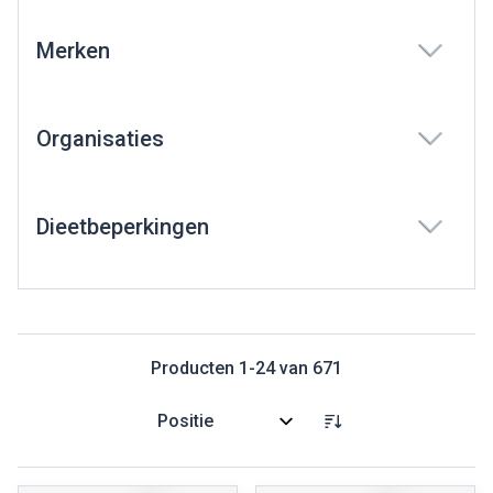
Merken
filter
Organisaties
filter
Dieetbeperkingen
filter
Producten
1
-
24
van
671
Sorteer op: