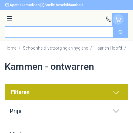
Ga naar de inhoud
Apothekersadvies
Snelle beschikbaarheid
Menu
Zoek
Product, merk, categorie...
Home
/
Schoonheid, verzorging en hygiëne
/
Haar en Hoofd
/
Ka
Kammen - ontwarren
Filteren
Doorgaan naar productlijst
Prijs
filter