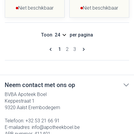
Niet beschikbaar
Niet beschikbaar
Toon
per pagina
Pagina's
U lees momenteel pagina
Pagina
Pagina
1
2
3
Neem contact met ons op
BVBA Apoteek Boel
Keppestraat 1
9320
Aalst Erembodegem
Telefoon:
+32 53 21 66 91
E-mailadres:
info@
apotheekboel.be
APB nummer:
411401