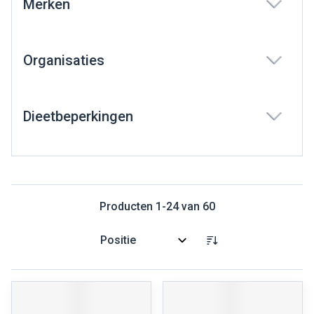
Merken
filter
Organisaties
filter
Dieetbeperkingen
filter
Producten
1
-
24
van
60
Sorteer op: