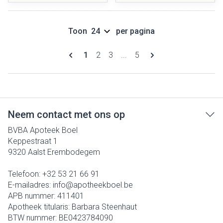
Toon
per pagina
Pagina's
U lees momenteel pagina
Pagina
Pagina
Pagina
1
2
3
...
5
Neem contact met ons op
BVBA Apoteek Boel
Keppestraat 1
9320
Aalst Erembodegem
Telefoon:
+32 53 21 66 91
E-mailadres:
info@
apotheekboel.be
APB nummer:
411401
Apotheek titularis:
Barbara Steenhaut
BTW nummer:
BE0423784090