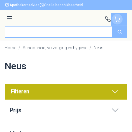
Ga naar de inhoud
Apothekersadvies
Snelle beschikbaarheid
Menu
Zoek
Product, merk, categorie...
Home
/
Schoonheid, verzorging en hygiëne
/
Neus
Neus
Filteren
Doorgaan naar productlijst
Prijs
filter