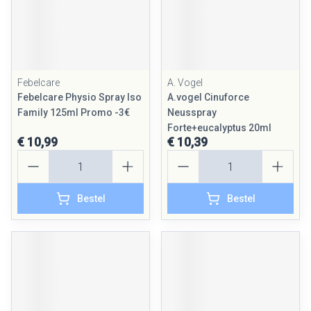
Febelcare
A. Vogel
Febelcare Physio Spray Iso
A.vogel Cinuforce
Family 125ml Promo -3€
Neusspray
Forte+eucalyptus 20ml
€ 10,99
€ 10,39
Aantal
Aantal
Bestel
Bestel