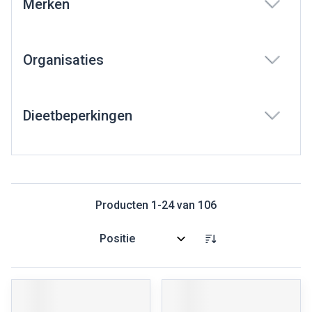
Merken
filter
Organisaties
filter
Dieetbeperkingen
filter
Producten
1
-
24
van
106
Sorteer op: