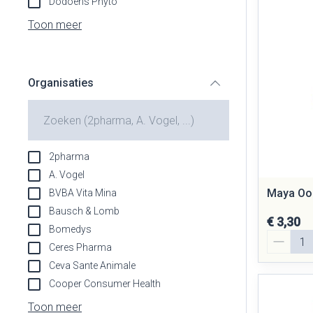
Dodoens Phyto
Aerosol toestel
Blaren
Creme, gel en s
Toon meer
Aerosol access
Eelt
Zuurstof
Eksteroog - lik
Ademhalingsst
Organisaties
Toon meer
filter
Spieren en gew
Specifiek voor
Naalden en spu
2pharma
Lichaamsverzor
Spuiten
A. Vogel
Infecties
Maya Oor
BVBA Vita Mina
Deodorant
Oplossing voor i
Bausch & Lomb
Gezichtsverzor
Naalden
€ 3,30
Bomedys
Aantal
Luizen
Naalden voor in
Ceres Pharma
pennaalden
Ceva Sante Animale
Toon meer
Cooper Consumer Health
Diagnostica
Toon meer