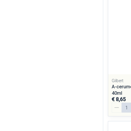
Gilbert
A-cerume
40ml
€ 8,65
Aantal