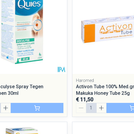
Mondmaskers
rging
Supplementen
Insectenwe
middelen
ssen
 geïrriteerde
Haromed
culyse Spray Tegen
Activon Tube 100% Med.g
pen 30ml
Makuka Honey Tube 25g
€ 11,50
Zelfbruiner
Scheren
Aantal