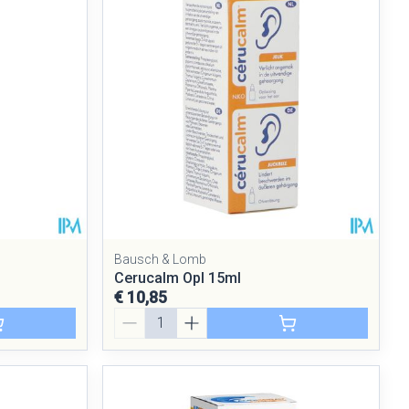
Bausch & Lomb
Cerucalm Opl 15ml
€ 10,85
Aantal