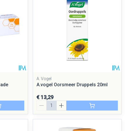
rende
Parfums en
geurproducten
A. Vogel
rade
A.vogel Oorsmeer Druppels 20ml
€ 13,29
CBD
Aantal