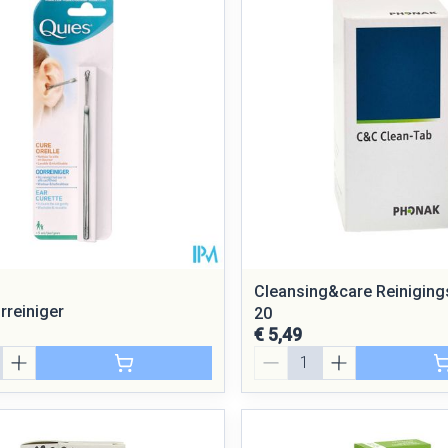
Cleansing&care Reinigings
rreiniger
20
€ 5,49
Aantal