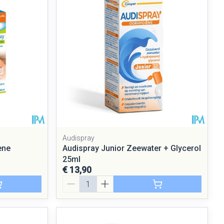
Audispray
ene
Audispray Junior Zeewater + Glycerol
25ml
€ 13,90
Aantal