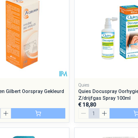
Quies
n Gilbert Oorspray Gekleurd
Quies Docuspray Oorhygi
Z/drijfgas Spray 100ml
€ 18,80
Aantal