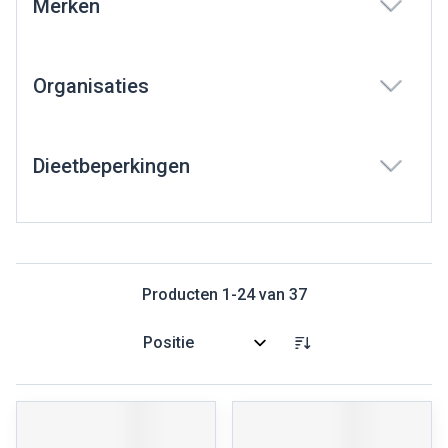
Merken
filter
Organisaties
filter
Dieetbeperkingen
filter
Producten
1
-
24
van
37
Sorteer op: