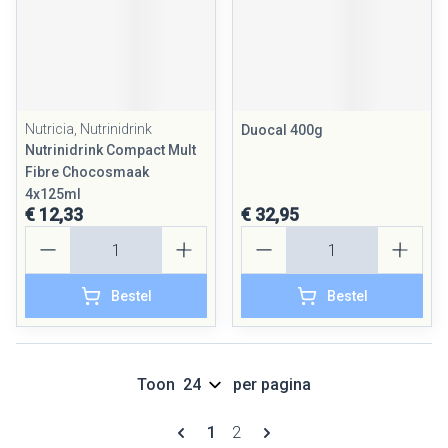
Nutricia, Nutrinidrink
Duocal 400g
Nutrinidrink Compact Mult
Fibre Chocosmaak
4x125ml
€ 12,33
€ 32,95
Aantal
Aantal
Bestel
Bestel
Toon
per pagina
Pagina's
U lees momenteel pagina
Pagina
1
2