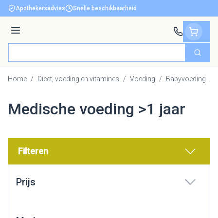
Ga naar de inhoud
Apothekersadvies
Snelle beschikbaarheid
Menu
Zoek
Product, merk, categorie...
Home
/
Dieet, voeding en vitamines
/
Voeding
/
Babyvoeding
/
Medische voeding >1 jaar
Filteren
Doorgaan naar productlijst
Prijs
filter