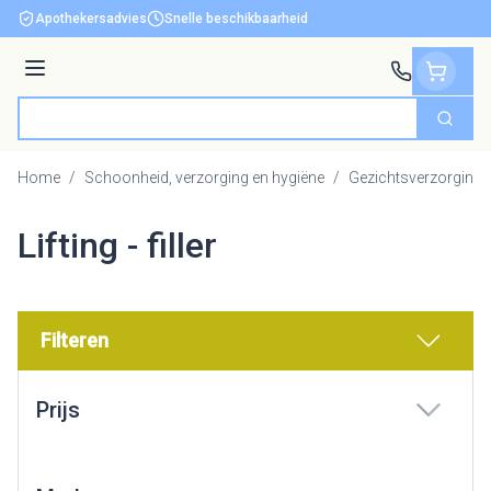
Ga naar de inhoud
Apothekersadvies
Snelle beschikbaarheid
Menu
Zoek
Product, merk, categorie...
Home
/
Schoonheid, verzorging en hygiëne
/
Gezichtsverzorging
Lifting - filler
Filteren
Doorgaan naar productlijst
Prijs
filter