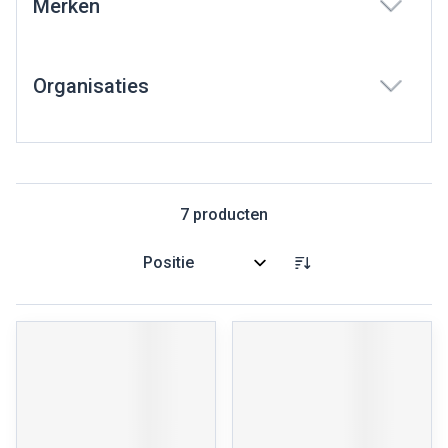
Merken
filter
Organisaties
filter
7
producten
Sorteer op: