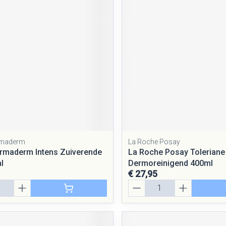
rging
Supplementen
Insectenwe
middelen
ssen
 geïrriteerde
rmaderm
La Roche Posay
Zelfbruiner
Scheren
rmaderm Intens Zuiverende
La Roche Posay Toleriane 
l
Dermoreinigend 400ml
€ 27,95
Aantal