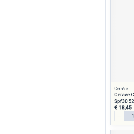
CeraVe
Cerave C
Spf30 5
€ 18,45
Aantal