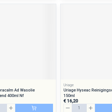
Uriage
racalm Ad Wasolie
Uriage Hyseac Reiniging
rend 400ml Nf
150ml
€ 16,20
Aantal