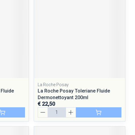
rende
Parfums en
geurproducten
La Roche Posay
CBD
Fluide
La Roche Posay Toleriane Fluide
Dermonettoyant 200ml
€ 22,50
Aantal