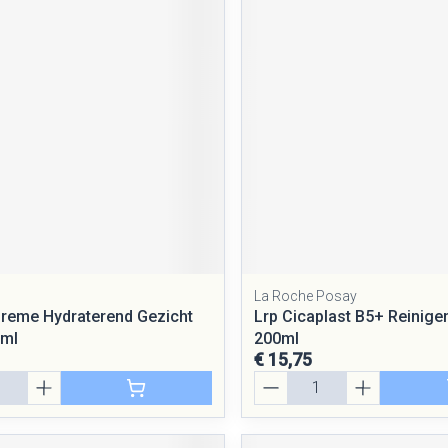
La Roche Posay
reme Hydraterend Gezicht
Lrp Cicaplast B5+ Reinige
2ml
200ml
€ 15,75
Aantal