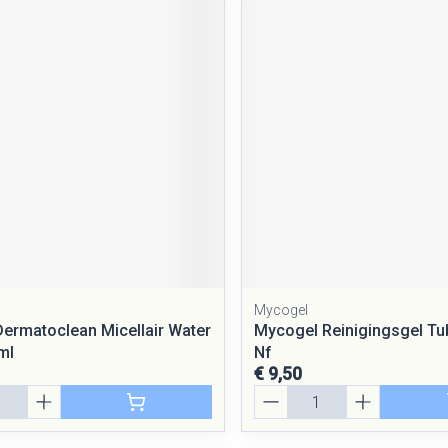
Mycogel
Dermatoclean Micellair Water
Mycogel Reinigingsgel Tu
ml
Nf
€ 9,50
Aantal