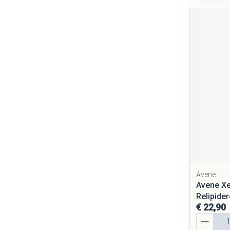
Avene
Avene Xe
Relipide
€ 22,90
Aantal