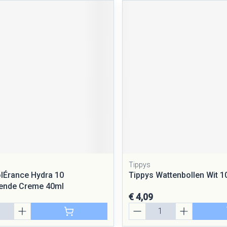
Tippys
lÉrance Hydra 10
Tippys Wattenbollen Wit 1
rende Creme 40ml
€ 4,09
Aantal