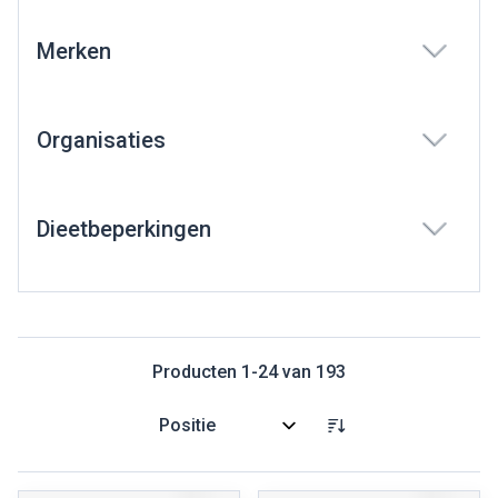
Merken
filter
Organisaties
filter
Dieetbeperkingen
filter
Producten
1
-
24
van
193
Sorteer op: