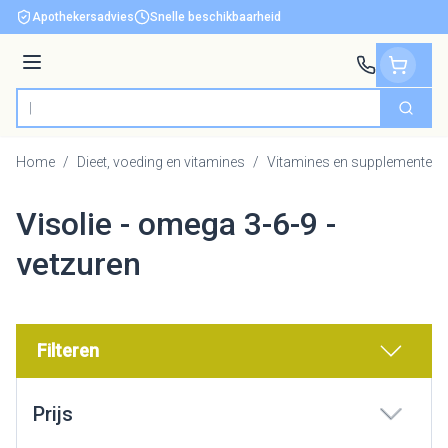
Ga naar de inhoud
Apothekersadvies
Snelle beschikbaarheid
Menu
Zoek
Product, merk, categorie...
Home
/
Dieet, voeding en vitamines
/
Vitamines en supplementen
Visolie - omega 3-6-9 -
vetzuren
Filteren
Doorgaan naar productlijst
Prijs
filter