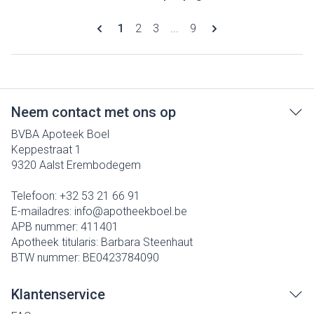
Pagina's
U lees momenteel pagina
Pagina
Pagina
Pagina
1
2
3
...
9
Neem contact met ons op
BVBA Apoteek Boel
Keppestraat 1
9320
Aalst Erembodegem
Telefoon:
+32 53 21 66 91
E-mailadres:
info@
apotheekboel.be
APB nummer:
411401
Apotheek titularis:
Barbara Steenhaut
BTW nummer:
BE0423784090
Klantenservice