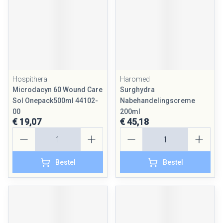
Hospithera
Haromed
Microdacyn 60 Wound Care
Surghydra
Sol Onepack500ml 44102-
Nabehandelingscreme
00
200ml
€ 19,07
€ 45,18
Aantal
Aantal
Bestel
Bestel