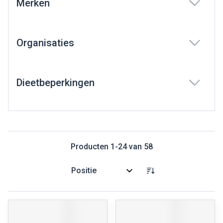
Merken
filter
Organisaties
filter
Dieetbeperkingen
filter
Producten
1
-
24
van
58
Sorteer op: