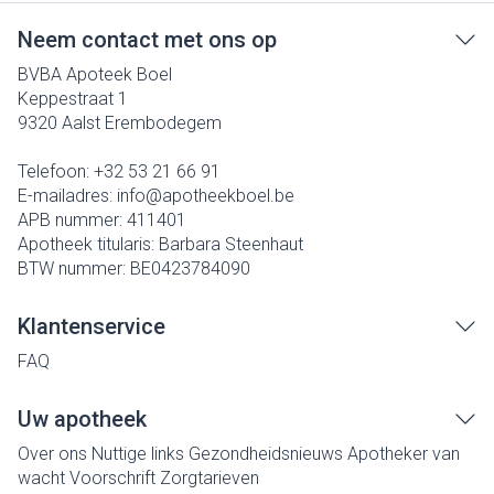
Neem contact met ons op
BVBA Apoteek Boel
Keppestraat 1
9320
Aalst Erembodegem
Telefoon:
+32 53 21 66 91
E-mailadres:
info@
apotheekboel.be
APB nummer:
411401
Apotheek titularis:
Barbara Steenhaut
BTW nummer:
BE0423784090
Klantenservice
FAQ
Uw apotheek
Over ons
Nuttige links
Gezondheidsnieuws
Apotheker van
wacht
Voorschrift
Zorgtarieven