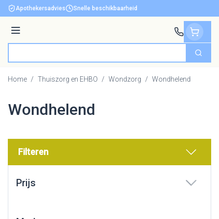
Ga naar de inhoud
Apothekersadvies
Snelle beschikbaarheid
Menu
Zoek
Product, merk, categorie...
Home
/
Thuiszorg en EHBO
/
Wondzorg
/
Wondhelend
Wondhelend
Filteren
Doorgaan naar productlijst
Prijs
filter