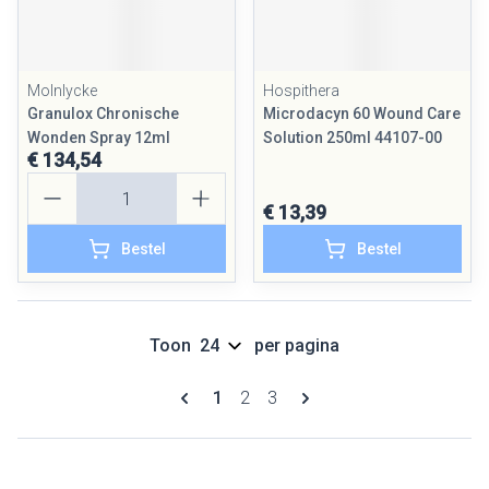
Molnlycke
Hospithera
Granulox Chronische
Microdacyn 60 Wound Care
Wonden Spray 12ml
Solution 250ml 44107-00
€ 134,54
Aantal
€ 13,39
Bestel
Bestel
Toon
per pagina
Pagina's
U lees momenteel pagina
Pagina
Pagina
1
2
3