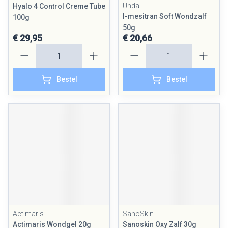
Unda
Hyalo 4 Control Creme Tube
l-mesitran Soft Wondzalf
100g
50g
€ 29,95
€ 20,66
Aantal
Aantal
Bestel
Bestel
Actimaris
SanoSkin
Actimaris Wondgel 20g
Sanoskin Oxy Zalf 30g