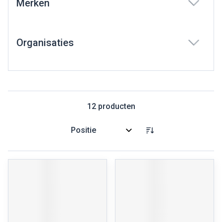
Merken
filter
Organisaties
filter
12
producten
Sorteer op: