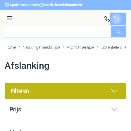
Ga naar de inhoud
Apothekersadvies
Snelle beschikbaarheid
Menu
Zoek
Product, merk, categorie...
Home
/
Natuur geneeskunde
/
Aromatherapie
/
Essentiële oliën
Afslanking
Filteren
Doorgaan naar productlijst
Prijs
filter