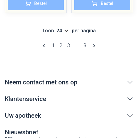
Bestel
Bestel
Toon
per pagina
Pagina's
U lees momenteel pagina
Pagina
Pagina
Pagina
1
2
3
...
8
Neem contact met ons op
Klantenservice
Uw apotheek
Nieuwsbrief