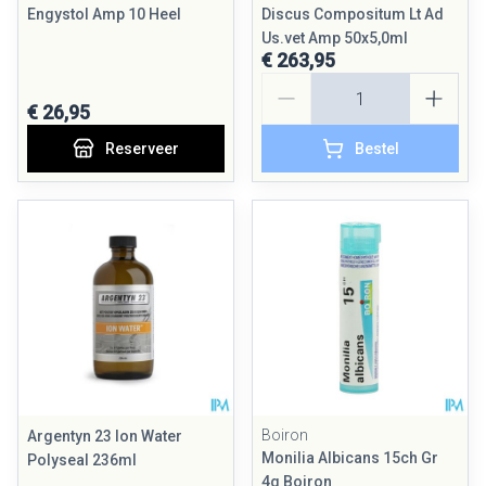
Engystol Amp 10 Heel
Discus Compositum Lt Ad
Us.vet Amp 50x5,0ml
€ 263,95
Aantal
€ 26,95
Reserveer
Bestel
Boiron
Argentyn 23 Ion Water
Monilia Albicans 15ch Gr
Polyseal 236ml
4g Boiron