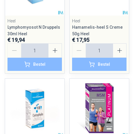
Heel
Heel
Lymphomyosot N Druppels
Hamamelis-heel S Creme
30ml Heel
50g Heel
€ 19,94
€ 17,95
Aantal
Aantal
Bestel
Bestel