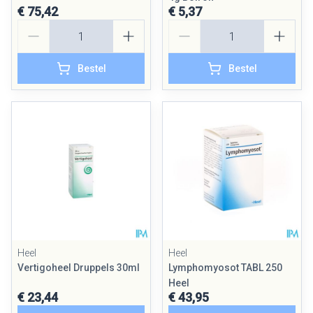
€ 75,42
€ 5,37
Aantal
Aantal
Bestel
Bestel
Heel
Heel
Vertigoheel Druppels 30ml
Lymphomyosot TABL 250
Heel
€ 23,44
€ 43,95