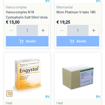
Vanocomplex
Mannavital
Vanocomplex N18
Msm Platinum V-tabs 180
Cystophylin Gutt 50ml Unda
€ 15,00
€ 19,25
Aantal
Aantal
Bestel
Bestel
Op voorschrift
Heel
Heel