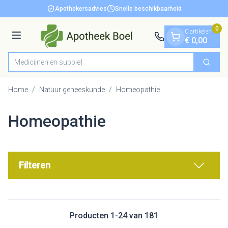
Dia 1 van 1
Ga naar de inhoud
Apothekersadvies
Snelle beschikbaarheid
0
0 artikelen
Menu
€ 0,00
M
Zoek
Product, merk, categorie...
Home
/
Natuur geneeskunde
/
Homeopathie
Homeopathie
Filteren
Producten
1
-
24
van
181