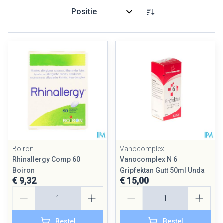
Sorteer op:
Boiron
Vanocomplex
Rhinallergy Comp 60
Vanocomplex N 6
Boiron
Gripfektan Gutt 50ml Unda
€ 9,32
€ 15,00
Aantal
Aantal
Bestel
Bestel