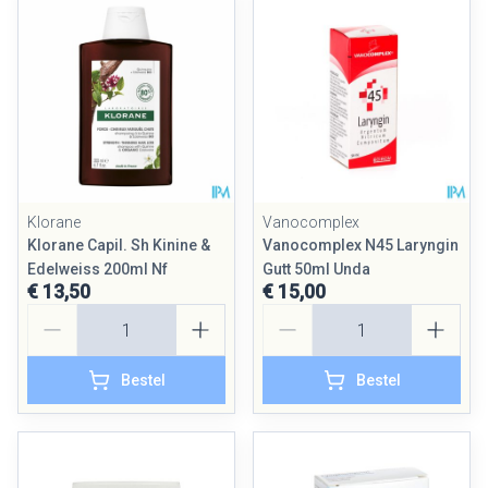
Klorane
Vanocomplex
Klorane Capil. Sh Kinine &
Vanocomplex N45 Laryngin
Edelweiss 200ml Nf
Gutt 50ml Unda
€ 13,50
€ 15,00
Aantal
Aantal
Bestel
Bestel