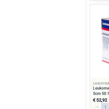
Leukomed
Leukomed
5cm 50 
€ 52,92
Aantal