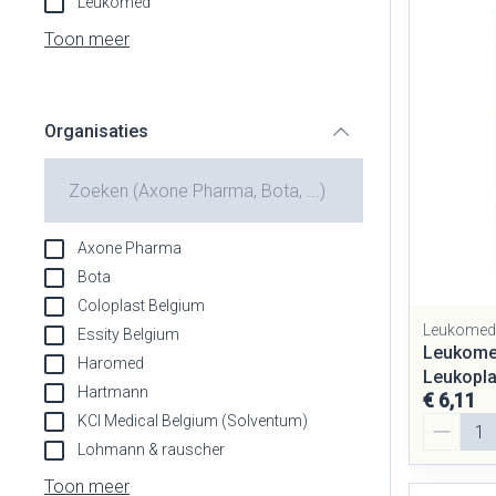
Leukomed
Aerosol toestel
Blaren
Creme, gel en s
Toon meer
Aerosol access
Eelt
Zuurstof
Eksteroog - lik
Ademhalingsst
Organisaties
Toon meer
filter
Spieren en gew
Specifiek voor
Naalden en spu
Axone Pharma
Lichaamsverzor
Spuiten
Bota
Infecties
Coloplast Belgium
Deodorant
Oplossing voor i
Leukomed,
Essity Belgium
Gezichtsverzor
Naalden
Leukome
Haromed
Luizen
Leukopla
Naalden voor in
Hartmann
€ 6,11
pennaalden
KCI Medical Belgium (Solventum)
Aantal
Toon meer
Lohmann & rauscher
Diagnostica
Toon meer