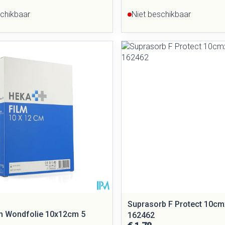
schikbaar
Niet beschikbaar
Suprasorb F Protect 10c
m Wondfolie 10x12cm 5
162462