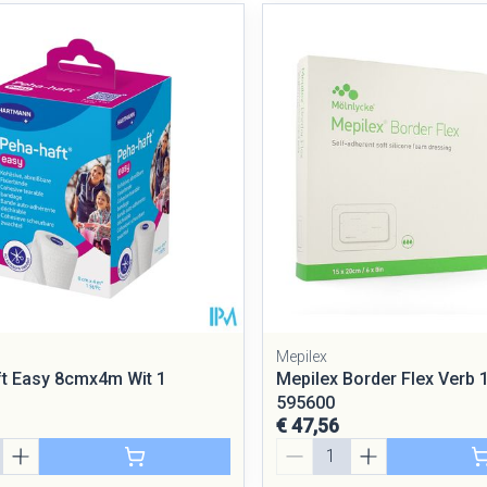
Mepilex
t Easy 8cmx4m Wit 1
Mepilex Border Flex Verb
595600
€ 47,56
Aantal