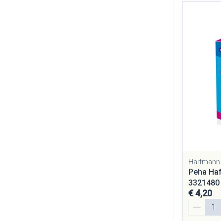
Hartmann
Peha Haf
3321480
€ 4,20
Aantal