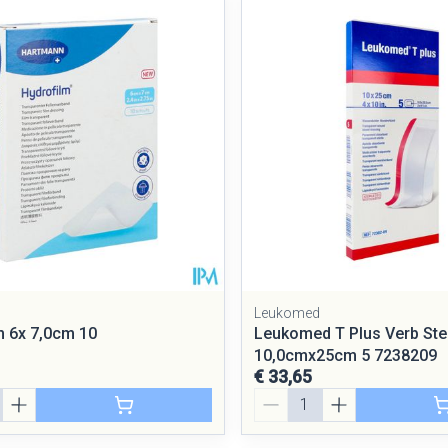
Mondmaskers
rging
Supplementen
Insectenwe
middelen
ssen
 geïrriteerde
Leukomed
m 6x 7,0cm 10
Leukomed T Plus Verb Ste
Zelfbruiner
Scheren
10,0cmx25cm 5 7238209
€ 33,65
Aantal