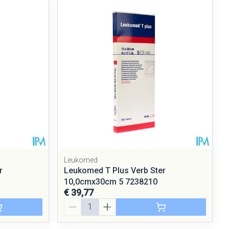
rende
Parfums en
geurproducten
Leukomed
r
Leukomed T Plus Verb Ster
CBD
10,0cmx30cm 5 7238210
€ 39,77
Aantal