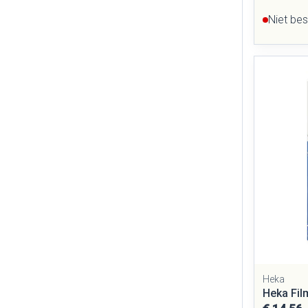
Niet be
Heka
Heka Fil