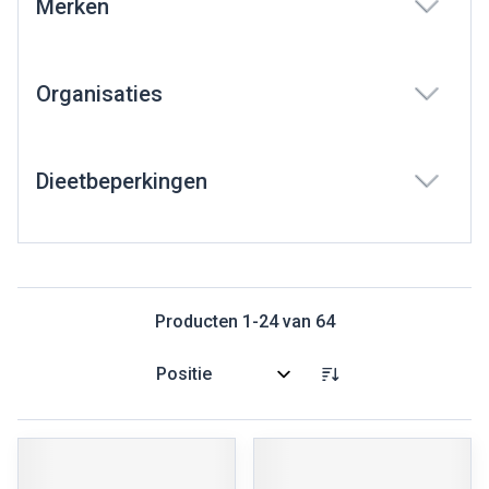
Merken
filter
Organisaties
filter
Dieetbeperkingen
filter
Producten
1
-
24
van
64
Sorteer op: