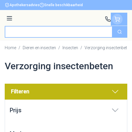
Ga naar de inhoud
Apothekersadvies
Snelle beschikbaarheid
Menu
Zoek
Product, merk, categorie...
Home
/
Dieren en insecten
/
Insecten
/
Verzorging insectenbeten
Verzorging insectenbeten
Filteren
Doorgaan naar productlijst
Prijs
filter