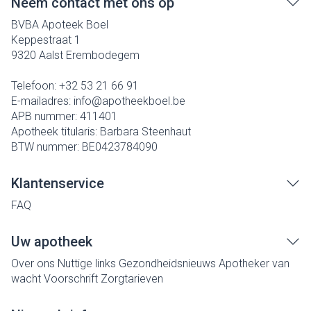
Neem contact met ons op
BVBA Apoteek Boel
Keppestraat 1
9320
Aalst Erembodegem
Telefoon:
+32 53 21 66 91
E-mailadres:
info@
apotheekboel.be
APB nummer:
411401
Apotheek titularis:
Barbara Steenhaut
BTW nummer:
BE0423784090
Klantenservice
FAQ
Uw apotheek
Over ons
Nuttige links
Gezondheidsnieuws
Apotheker van
wacht
Voorschrift
Zorgtarieven