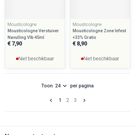
Mousticologne
Mousticologne
Mousticologne Verstuiver
Mousticologne Zone Infest
Navulling Vlb 45ml
+33% Gratis
€ 7,90
€ 8,90
Niet beschikbaar
Niet beschikbaar
Toon
per pagina
Pagina's
U lees momenteel pagina
Pagina
Pagina
1
2
3