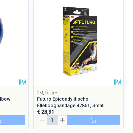
rende
Parfums en
geurproducten
3M, Futuro
Elbow
Futuro Epicondylitische
CBD
Elleboogbandage 47861, Small
€ 28,91
Aantal