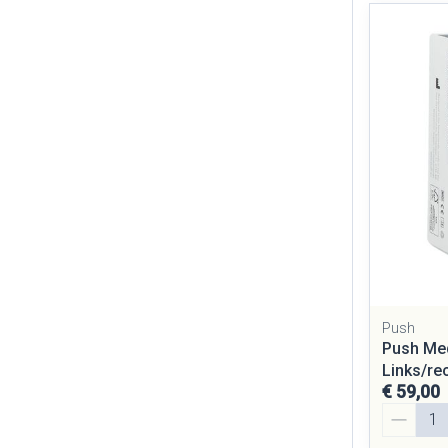
Push
Push Med
Links/rec
€ 59,00
Aantal