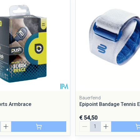
Mondmaskers
rging
Supplementen
Insectenwe
middelen
ssen
 geïrriteerde
Bauerfeind
orts Armbrace
Epipoint Bandage Tennis 
Zelfbruiner
Scheren
€ 54,50
Aantal