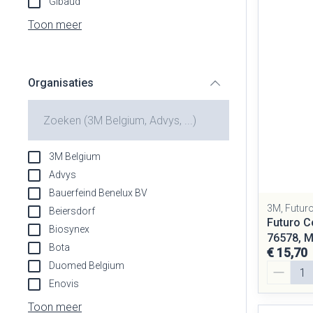
Gibaud
Aerosol toestel
Blaren
Creme, gel en s
Toon meer
Aerosol access
Eelt
Zuurstof
Eksteroog - lik
Ademhalingsst
Organisaties
Toon meer
filter
Spieren en gew
Specifiek voor
Naalden en spu
3M Belgium
Lichaamsverzor
Spuiten
Advys
Infecties
Bauerfeind Benelux BV
Deodorant
Oplossing voor i
3M, Futur
Beiersdorf
Gezichtsverzor
Naalden
Futuro C
Biosynex
Luizen
76578, 
Naalden voor in
Bota
€ 15,70
pennaalden
Duomed Belgium
Aantal
Toon meer
Enovis
Diagnostica
Toon meer