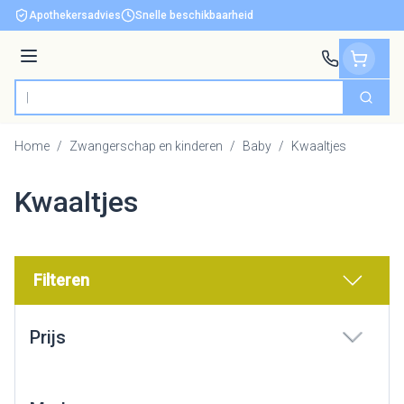
Ga naar de inhoud
Apothekersadvies
Snelle beschikbaarheid
Menu
Zoek
Product, merk, categorie...
Home
/
Zwangerschap en kinderen
/
Baby
/
Kwaaltjes
Kwaaltjes
Filteren
Doorgaan naar productlijst
Prijs
filter