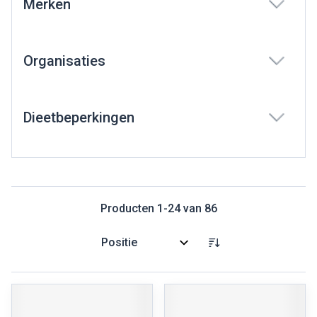
Merken
filter
Organisaties
filter
Dieetbeperkingen
filter
Producten
1
-
24
van
86
Sorteer op: