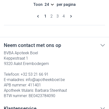
Toon
per pagina
Pagina's
U lees momenteel pagina
Pagina
Pagina
Pagina
1
2
3
4
Neem contact met ons op
BVBA Apoteek Boel
Keppestraat 1
9320
Aalst Erembodegem
Telefoon:
+32 53 21 66 91
E-mailadres:
info@
apotheekboel.be
APB nummer:
411401
Apotheek titularis:
Barbara Steenhaut
BTW nummer:
BE0423784090
Klantenservice