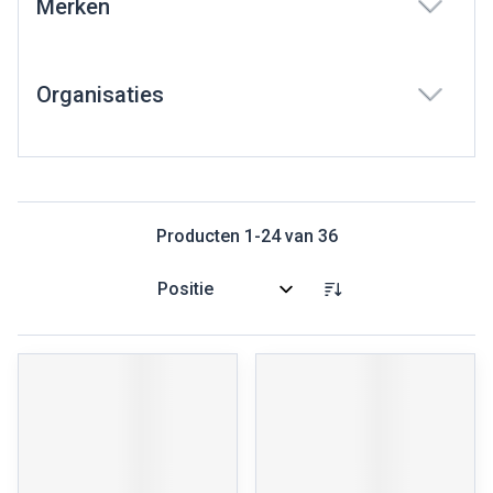
Merken
filter
Organisaties
filter
Producten
1
-
24
van
36
Sorteer op: