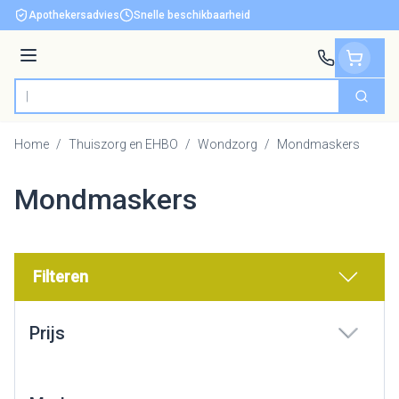
Ga naar de inhoud
Apothekersadvies
Snelle beschikbaarheid
Menu
Zoek
Product, merk, categorie...
Home
/
Thuiszorg en EHBO
/
Wondzorg
/
Mondmaskers
Mondmaskers
Filteren
Doorgaan naar productlijst
Prijs
filter