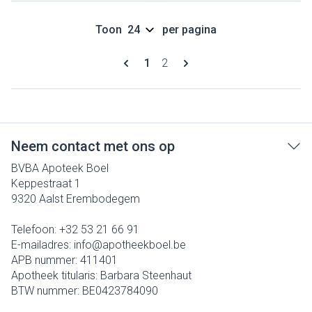
Toon
per pagina
Pagina's
U lees momenteel pagina
Pagina
1
2
Neem contact met ons op
BVBA Apoteek Boel
Keppestraat 1
9320
Aalst Erembodegem
Telefoon:
+32 53 21 66 91
E-mailadres:
info@
apotheekboel.be
APB nummer:
411401
Apotheek titularis:
Barbara Steenhaut
BTW nummer:
BE0423784090