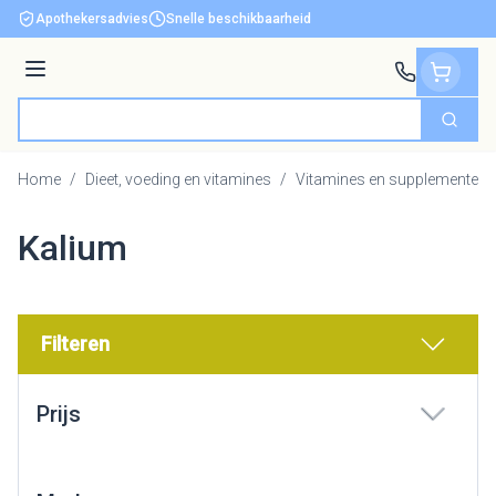
Ga naar de inhoud
Apothekersadvies
Snelle beschikbaarheid
Menu
Zoek
Product, merk, categorie...
Home
/
Dieet, voeding en vitamines
/
Vitamines en supplementen
Kalium
Filteren
Doorgaan naar productlijst
Prijs
filter