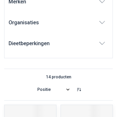
Merken
filter
Organisaties
filter
Dieetbeperkingen
filter
14
producten
Sorteer op: