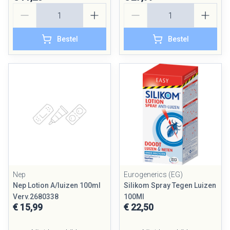
Aantal
Aantal
Bestel
Bestel
Nep
Eurogenerics (EG)
Nep Lotion A/luizen 100ml
Silikom Spray Tegen Luizen
Verv.2680338
100Ml
€ 15,99
€ 22,50