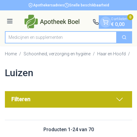
Dia 1 van 1
Ga naar de inhoud
Apothekersadvies
Snelle beschikbaarheid
0
0 artikelen
Menu
€ 0,00
Medicijn
Zoek
Product, merk, categorie...
Home
/
Schoonheid, verzorging en hygiëne
/
Haar en Hoofd
/
Lu
Luizen
Filteren
Producten
1
-
24
van
70