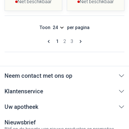
Niet beschikbaar
Niet beschikbaar
Toon
per pagina
Pagina's
U lees momenteel pagina
Pagina
Pagina
1
2
3
Neem contact met ons op
Klantenservice
Uw apotheek
Nieuwsbrief