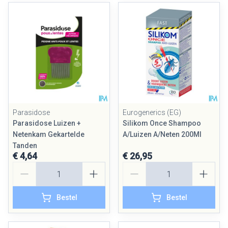
Parasidose
Eurogenerics (EG)
Parasidose Luizen +
Silikom Once Shampoo
Netenkam Gekartelde
A/Luizen A/Neten 200Ml
Tanden
€ 4,64
€ 26,95
Aantal
Aantal
Bestel
Bestel