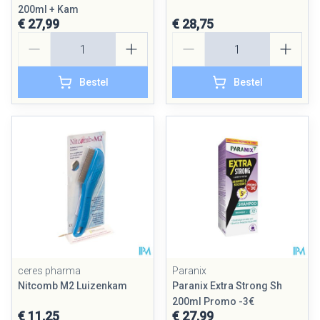
200ml + Kam
€ 27,99
€ 28,75
Aantal
Aantal
Bestel
Bestel
ceres pharma
Paranix
Nitcomb M2 Luizenkam
Paranix Extra Strong Sh
200ml Promo -3€
€ 11,25
€ 27,99