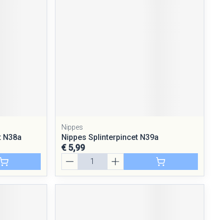
rende
Parfums en
geurproducten
Nippes
t N38a
Nippes Splinterpincet N39a
€ 5,99
CBD
Aantal