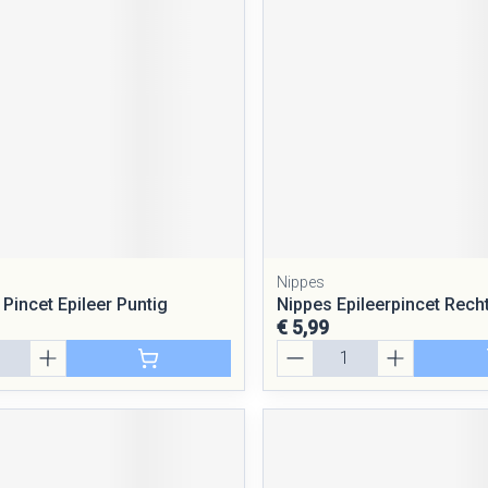
rging
Supplementen
Insectenwe
middelen
ssen
 geïrriteerde
Nippes
Pincet Epileer Puntig
Nippes Epileerpincet Rech
€ 5,99
Zelfbruiner
Scheren
Aantal