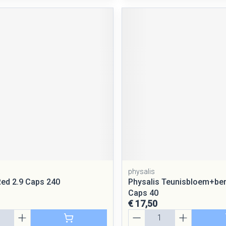
a
physalis
Red 2.9 Caps 240
Physalis Teunisbloem+be
Caps 40
€ 17,50
Aantal