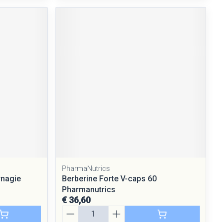
PharmaNutrics
rnagie
Berberine Forte V-caps 60
Pharmanutrics
€ 36,60
Aantal