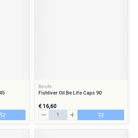
rende
Parfums en
geurproducten
Be-Life
CBD
45
Fishliver Oil Be Life Caps 90
€ 16,60
Aantal