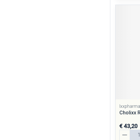
Ixxpharm
Cholixx 
€ 43,20
Aantal