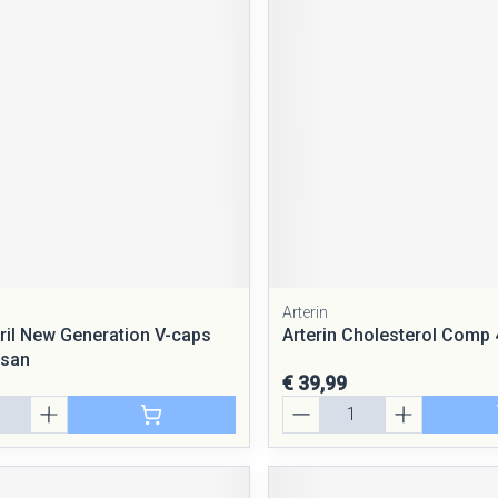
rging
Supplementen
Insectenwe
middelen
ssen
 geïrriteerde
Arterin
Zelfbruiner
Scheren
ril New Generation V-caps
Arterin Cholesterol Comp 
isan
€ 39,99
Aantal