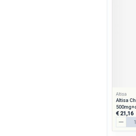
Altisa
Altisa Ch
500mg+c
€ 21,16
Aantal