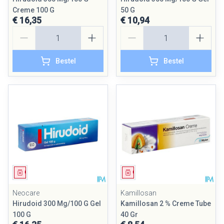
Creme 100 G
50 G
€ 16,35
€ 10,94
Aantal
Aantal
Bestel
Bestel
Geneesmiddel
Geneesmiddel
Neocare
Kamillosan
Hirudoid 300 Mg/100 G Gel
Kamillosan 2 % Creme Tube
100 G
40 Gr