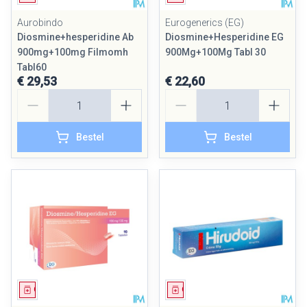
Aurobindo
Eurogenerics (EG)
Diosmine+hesperidine Ab
Diosmine+Hesperidine EG
900mg+100mg Filmomh
900Mg+100Mg Tabl 30
Tabl60
€ 29,53
€ 22,60
Aantal
Aantal
Bestel
Bestel
Geneesmiddel
Geneesmiddel