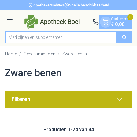
Dia 1 van 1
Ga naar de inhoud
Apothekersadvies
Snelle beschikbaarheid
0
0 artikelen
Menu
€ 0,00
Medic
Zoek
Product, merk, categorie...
Home
/
Geneesmiddelen
/
Zware benen
Zware benen
Filteren
Producten
1
-
24
van
44