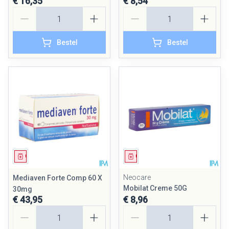
€ 16,35
€ 8,54
Aantal
Aantal
Bestel
Bestel
Geneesmiddel
Geneesmiddel
Neocare
Mediaven Forte Comp 60 X
Mobilat Creme 50G
30mg
€ 43,95
€ 8,96
Aantal
Aantal