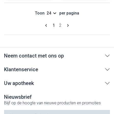
Toon
per pagina
Pagina's
U lees momenteel pagina
Pagina
1
2
Neem contact met ons op
Klantenservice
Uw apotheek
Nieuwsbrief
Blijf op de hoogte van nieuwe producten en promoties
E-mail adres