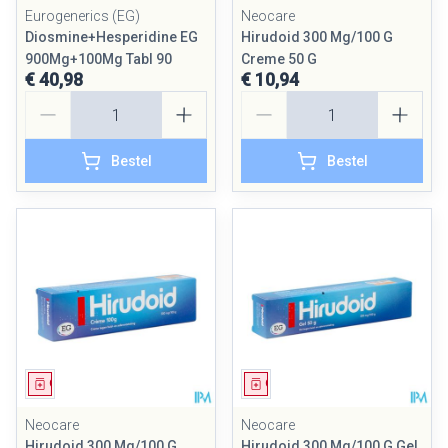
Eurogenerics (EG)
Neocare
Diosmine+Hesperidine EG
Hirudoid 300 Mg/100 G
900Mg+100Mg Tabl 90
Creme 50 G
€ 40,98
€ 10,94
Aantal
Aantal
Bestel
Bestel
Geneesmiddel
Geneesmiddel
Neocare
Neocare
Hirudoid 300 Mg/100 G
Hirudoid 300 Mg/100 G Gel