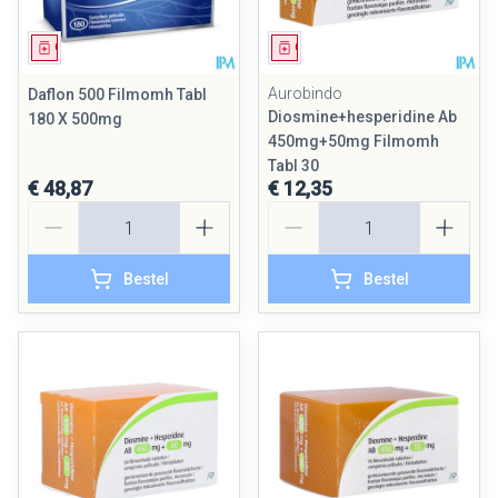
Geneesmiddel
Geneesmiddel
Aurobindo
Daflon 500 Filmomh Tabl
Diosmine+hesperidine Ab
180 X 500mg
450mg+50mg Filmomh
Tabl 30
€ 48,87
€ 12,35
Aantal
Aantal
Bestel
Bestel