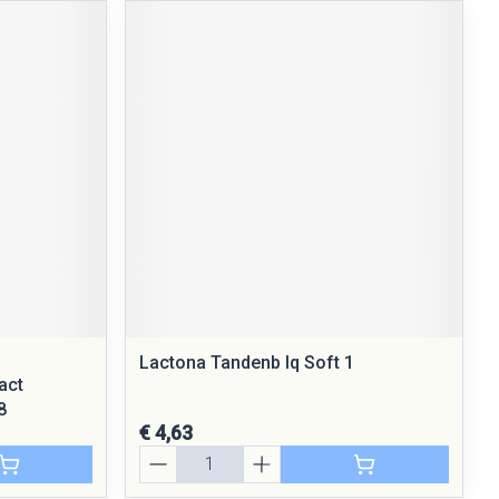
Lactona Tandenb Iq Soft 1
act
8
€ 4,63
Aantal