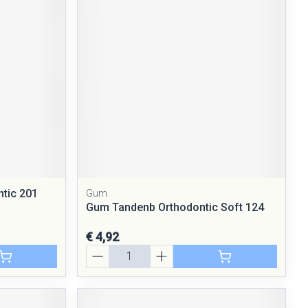
rende
Parfums en
geurproducten
tic 201
Gum
CBD
Gum Tandenb Orthodontic Soft 124
€ 4,92
Aantal