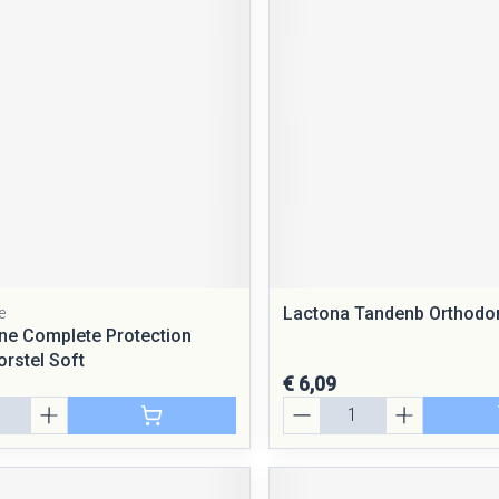
rging
Supplementen
Insectenwe
middelen
ssen
 geïrriteerde
Lactona Tandenb Orthodon
e
Zelfbruiner
Scheren
e Complete Protection
rstel Soft
€ 6,09
Aantal