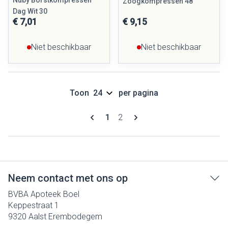
Nuby Borstkompressen
Zoogkompressen 48
Dag Wit 30
€ 7,01
€ 9,15
Niet beschikbaar
Niet beschikbaar
Toon
per pagina
Pagina's
U lees momenteel pagina
Pagina
1
2
Neem contact met ons op
BVBA Apoteek Boel
Keppestraat 1
9320
Aalst Erembodegem