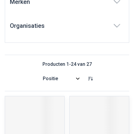
Merken
filter
Organisaties
filter
Producten
1
-
24
van
27
Sorteer op: