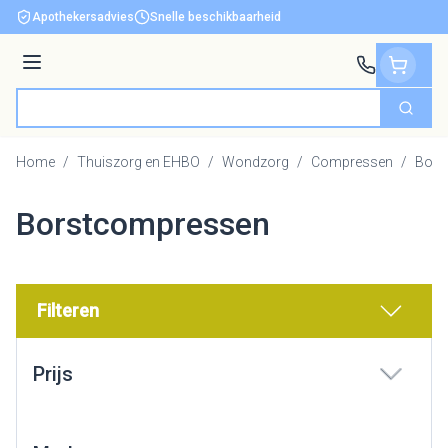
Ga naar de inhoud
Apothekersadvies
Snelle beschikbaarheid
Menu
Zoek
Product, merk, categorie...
Home
/
Thuiszorg en EHBO
/
Wondzorg
/
Compressen
/
Bors
Borstcompressen
Filteren
Doorgaan naar productlijst
Prijs
filter