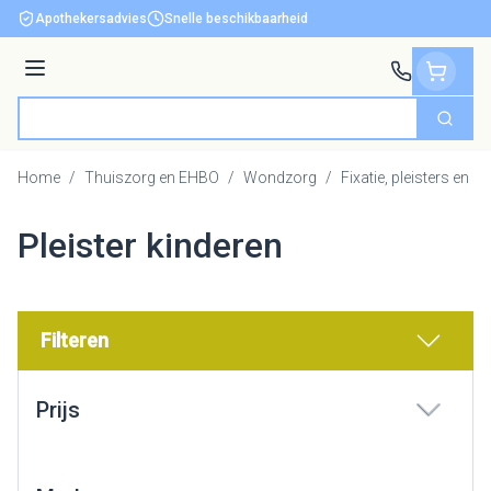
Ga naar de inhoud
Apothekersadvies
Snelle beschikbaarheid
Menu
Zoek
Product, merk, categorie...
Home
/
Thuiszorg en EHBO
/
Wondzorg
/
Fixatie, pleisters en s
Pleister kinderen
Filteren
Doorgaan naar productlijst
Prijs
filter