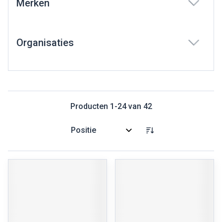
Merken
filter
Organisaties
filter
Producten
1
-
24
van
42
Sorteer op: