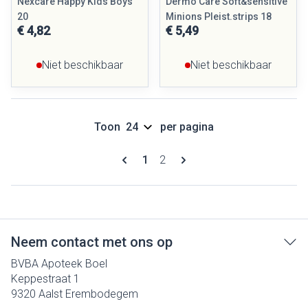
Nexcare Happy Kids Boys
Dermo Care Soft&sensitive
20
Minions Pleist.strips 18
€ 4,82
€ 5,49
Niet beschikbaar
Niet beschikbaar
Toon
per pagina
Pagina's
U lees momenteel pagina
Pagina
1
2
Neem contact met ons op
BVBA Apoteek Boel
Keppestraat 1
9320
Aalst Erembodegem