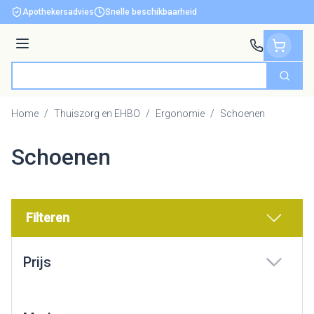
Ga naar de inhoud
Apothekersadvies
Snelle beschikbaarheid
Menu
Zoek
Product, merk, categorie...
Home
/
Thuiszorg en EHBO
/
Ergonomie
/
Schoenen
Schoenen
Filteren
Doorgaan naar productlijst
Prijs
filter