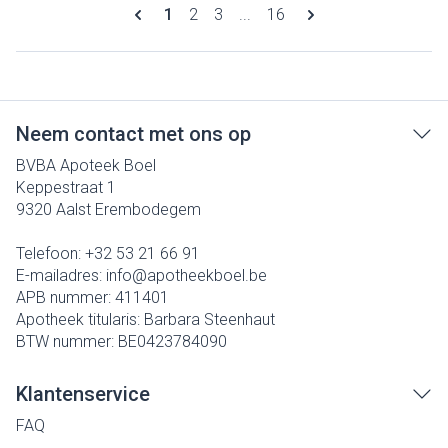
Pagina's
U lees momenteel pagina
Pagina
Pagina
Pagina
1
2
3
...
16
Neem contact met ons op
BVBA Apoteek Boel
Keppestraat 1
9320
Aalst Erembodegem
Telefoon:
+32 53 21 66 91
E-mailadres:
info@
apotheekboel.be
APB nummer:
411401
Apotheek titularis:
Barbara Steenhaut
BTW nummer:
BE0423784090
Klantenservice
FAQ