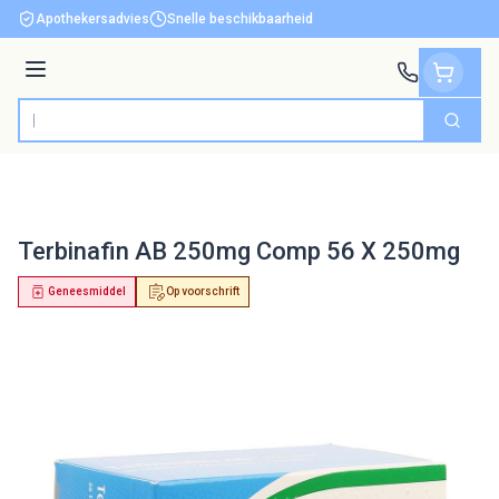
Ga naar de inhoud
Apothekersadvies
Snelle beschikbaarheid
Menu
Zoek
Product, merk, categorie...
Terbinafin AB 250mg Comp 56 X 250mg
Geneesmiddel
Op voorschrift