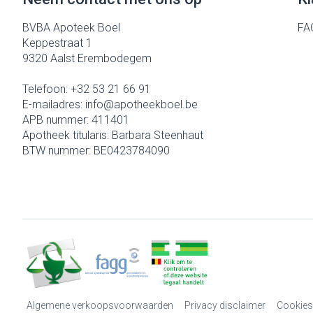
BVBA Apoteek Boel
FA
Keppestraat 1
9320
Aalst Erembodegem
Telefoon:
+32 53 21 66 91
E-mailadres:
info@
apotheekboel.be
APB nummer:
411401
Apotheek titularis:
Barbara Steenhaut
BTW nummer:
BE0423784090
Algemene verkoopsvoorwaarden
Privacy disclaimer
Cookies