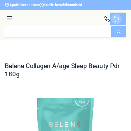
Ga naar de inhoud
Apothekersadvies
Snelle beschikbaarheid
Menu
Zoek
Product, merk, categorie...
Belene Collagen A/age Sleep Beauty Pdr
180g