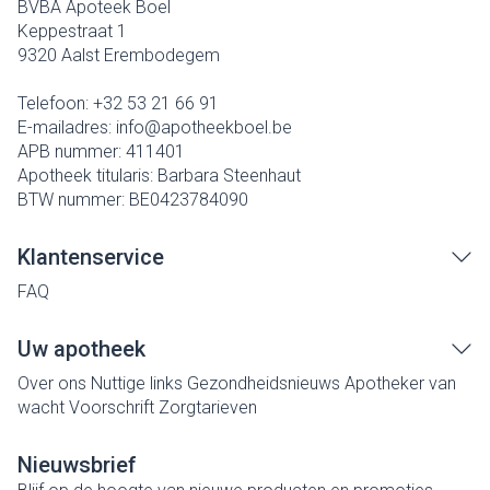
BVBA Apoteek Boel
Keppestraat 1
9320
Aalst Erembodegem
Telefoon:
+32 53 21 66 91
E-mailadres:
info@
apotheekboel.be
APB nummer:
411401
Apotheek titularis:
Barbara Steenhaut
BTW nummer:
BE0423784090
Klantenservice
FAQ
Uw apotheek
Over ons
Nuttige links
Gezondheidsnieuws
Apotheker van
wacht
Voorschrift
Zorgtarieven
Nieuwsbrief