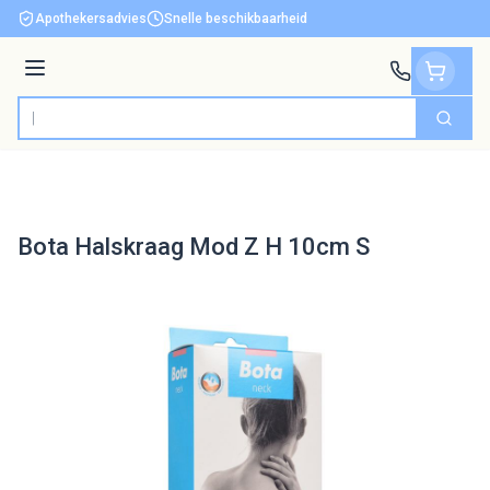
Ga naar de inhoud
Apothekersadvies
Snelle beschikbaarheid
Menu
Zoek
Product, merk, categorie...
Bota Halskraag Mod Z H 10cm S